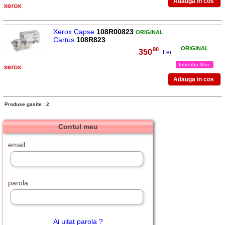
Xerox Capse
108R00823
ORIGINAL
Cartus
108R823
ORIGINAL
90
350
,
Lei
Intreaba Stoc
Produse gasite : 2
Contul meu
email
parola
Ai uitat parola ?