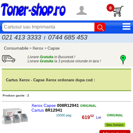
0
021 413 3333
0744 685 453
/
Consumabile
Xerox
Capse
>
>
Livrare
Gratuita
in Bucuresti !
Livrare
Gratuita
la 3 produse oriunde in tara !
Cartus Xerox - Capse Xerox ordonare dupa cod :
Produse gasite : 2
Xerox Capse
008R12941
ORIGINAL
Cartus
8R12941
15000 pag
ORIGINAL
52
619
,
Lei
Stoc furnizor