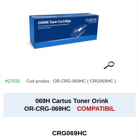
#27031
Cod produs :
OR-CRG-069HC
( CRG069HC )
069H Cartus Toner Orink
OR-CRG-069HC
COMPATIBIL
CRG069HC