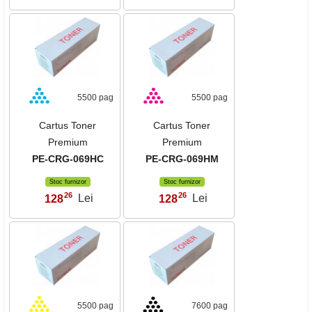
5500 pag
5500 pag
Cartus Toner
Cartus Toner
Premium
Premium
PE-CRG-069HC
PE-CRG-069HM
Stoc furnizor
Stoc furnizor
26
26
128
Lei
128
Lei
,
,
5500 pag
7600 pag