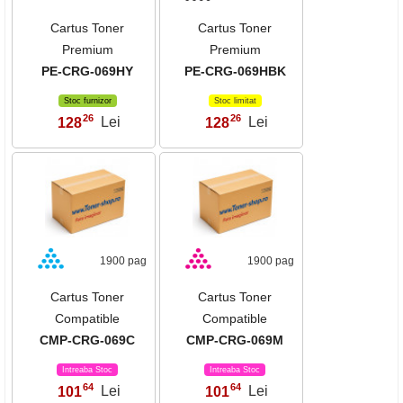
Cartus Toner
Cartus Toner
Premium
Premium
PE-CRG-069HY
PE-CRG-069HBK
Stoc furnizor
Stoc limitat
26
26
128
Lei
128
Lei
,
,
1900 pag
1900 pag
Cartus Toner
Cartus Toner
Compatible
Compatible
CMP-CRG-069C
CMP-CRG-069M
Intreaba Stoc
Intreaba Stoc
64
64
101
Lei
101
Lei
,
,