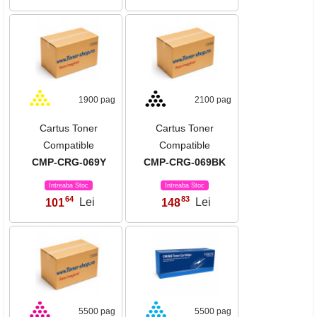
1900 pag
2100 pag
Cartus Toner
Cartus Toner
Compatible
Compatible
CMP-CRG-069Y
CMP-CRG-069BK
Intreaba Stoc
Intreaba Stoc
64
83
101
Lei
148
Lei
,
,
5500 pag
5500 pag