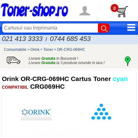
0
021 413 3333
0744 685 453
/
Consumabile
>
Orink
>
Toner
>
OR-CRG-069HC
Livrare
Gratuita
in Bucuresti !
Livrare
Gratuita
la 3 produse oriunde in tara !
Orink
OR-CRG-069HC Cartus Toner
cyan
CRG069HC
COMPATIBIL