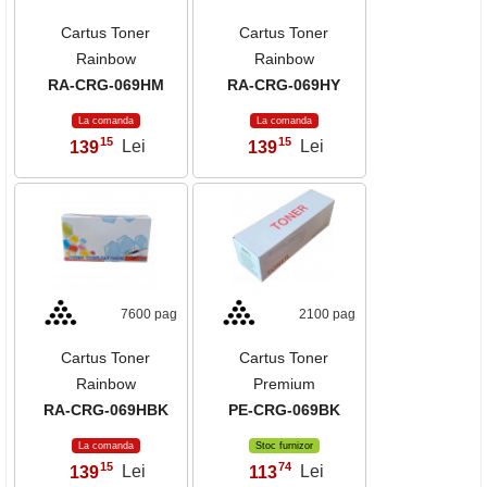
Cartus Toner
Cartus Toner
Rainbow
Rainbow
RA-CRG-069HM
RA-CRG-069HY
La comanda
La comanda
15
15
139
Lei
139
Lei
,
,
7600 pag
2100 pag
Cartus Toner
Cartus Toner
Rainbow
Premium
RA-CRG-069HBK
PE-CRG-069BK
La comanda
Stoc furnizor
15
74
139
Lei
113
Lei
,
,