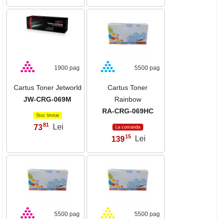
1900 pag
5500 pag
Cartus Toner Jetworld
Cartus Toner
JW-CRG-069M
Rainbow
RA-CRG-069HC
Stoc limitat
81
73
Lei
,
La comanda
15
139
Lei
,
5500 pag
5500 pag