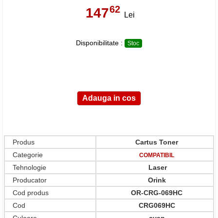
62
147
,
Lei
Disponibilitate :
Stoc
Produs
Cartus Toner
Categorie
COMPATIBIL
Tehnologie
Laser
Producator
Orink
Cod produs
OR-CRG-069HC
Cod
CRG069HC