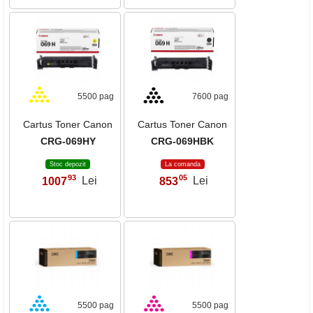
5500 pag
7600 pag
Cartus Toner Canon
Cartus Toner Canon
CRG-069HY
CRG-069HBK
Stoc depozit
La comanda
93
05
1007
Lei
853
Lei
,
,
5500 pag
5500 pag