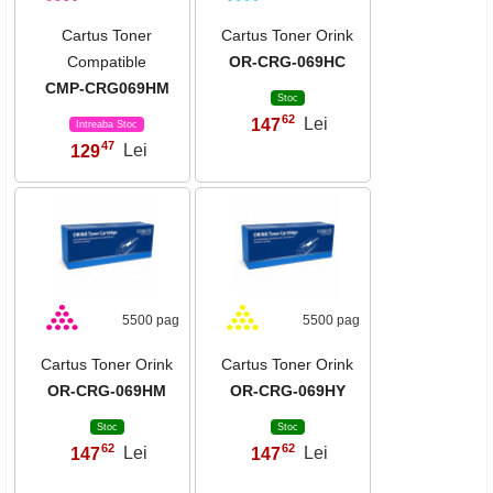
Cartus Toner
Cartus Toner Orink
Compatible
OR-CRG-069HC
CMP-CRG069HM
Stoc
62
147
Lei
,
Intreaba Stoc
47
129
Lei
,
5500 pag
5500 pag
Cartus Toner Orink
Cartus Toner Orink
OR-CRG-069HM
OR-CRG-069HY
Stoc
Stoc
62
62
147
Lei
147
Lei
,
,