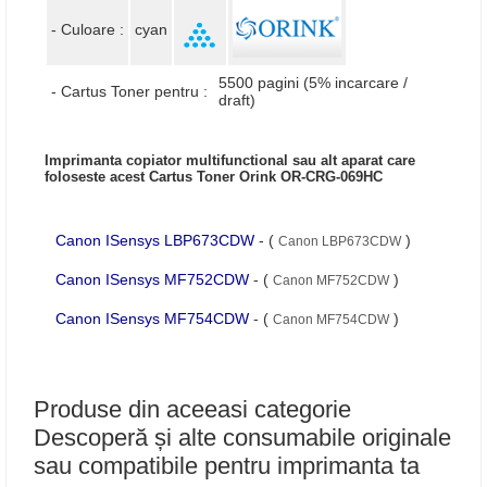
- Culoare :
cyan
5500 pagini (5% incarcare /
- Cartus Toner pentru :
draft)
Imprimanta copiator multifunctional sau alt aparat care
foloseste acest Cartus Toner Orink OR-CRG-069HC
Canon ISensys LBP673CDW
- (
)
Canon LBP673CDW
Canon ISensys MF752CDW
- (
)
Canon MF752CDW
Canon ISensys MF754CDW
- (
)
Canon MF754CDW
Produse din aceeasi categorie
Descoperă și alte consumabile originale
sau compatibile pentru imprimanta ta