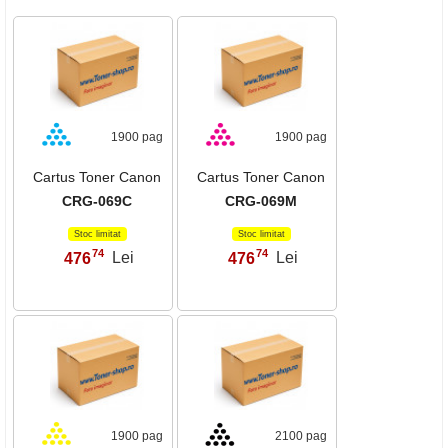
1900 pag
1900 pag
Cartus Toner Canon
Cartus Toner Canon
CRG-069C
CRG-069M
Stoc limitat
Stoc limitat
74
74
476
Lei
476
Lei
,
,
1900 pag
2100 pag