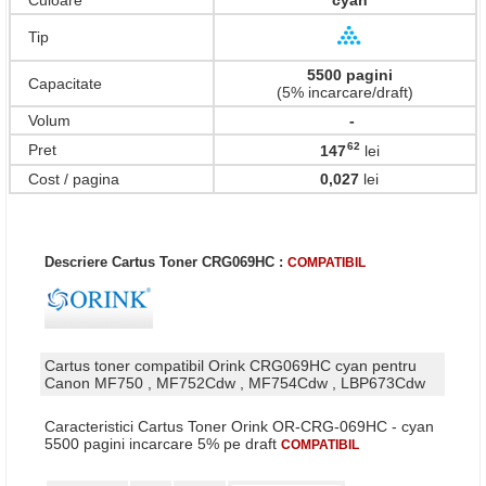
Culoare
cyan
Tip
5500 pagini
Capacitate
(5% incarcare/draft)
Volum
-
62
Pret
147
lei
,
Cost / pagina
0,027
lei
Descriere Cartus Toner CRG069HC :
COMPATIBIL
Cartus toner compatibil Orink CRG069HC cyan pentru
Canon MF750 , MF752Cdw , MF754Cdw , LBP673Cdw
Caracteristici Cartus Toner Orink OR-CRG-069HC - cyan
5500 pagini incarcare 5% pe draft
COMPATIBIL