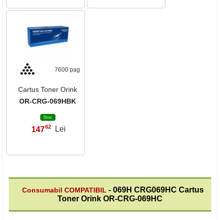
7600 pag
Cartus Toner Orink
OR-CRG-069HBK
Stoc
62
147
Lei
,
- 069H CRG069HC Cartus
Consumabil COMPATIBIL
Toner Orink OR-CRG-069HC