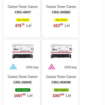
Cartus Toner Canon
Cartus Toner Canon
CRG-069Y
CRG-069BK
Stoc limitat
Stoc limitat
74
50
476
Lei
423
Lei
,
,
5500 pag
5500 pag
Cartus Toner Canon
Cartus Toner Canon
CRG-069HC
CRG-069HM
Stoc depozit
Stoc furnizor
93
93
1007
Lei
1007
Lei
,
,