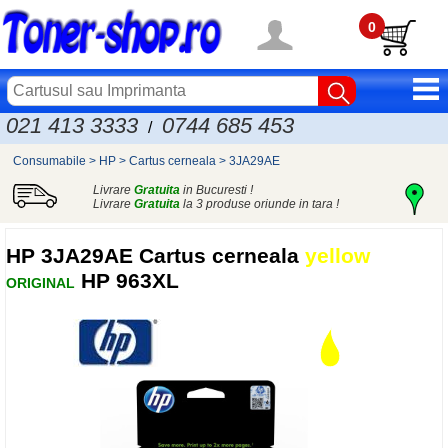
0
021 413 3333
0744 685 453
/
Consumabile
>
HP
>
Cartus cerneala
>
3JA29AE
Livrare
Gratuita
in Bucuresti !
Livrare
Gratuita
la 3 produse oriunde in tara !
HP
3JA29AE Cartus cerneala
yellow
HP 963XL
ORIGINAL