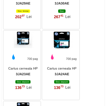
3JA29AE
3JA30AE
Stoc limitat
Stoc
07
41
202
Lei
267
Lei
,
,
700 pag
700 pag
Cartus cerneala HP
Cartus cerneala HP
3JA23AE
3JA24AE
Stoc depozit
Stoc depozit
73
73
136
Lei
136
Lei
,
,