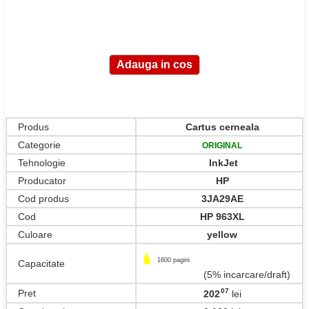
Produs
Cartus cerneala
Categorie
ORIGINAL
Tehnologie
InkJet
Producator
HP
Cod produs
3JA29AE
Cod
HP 963XL
Culoare
yellow
1600 pagini
Capacitate
(5% incarcare/draft)
07
Pret
202
lei
,