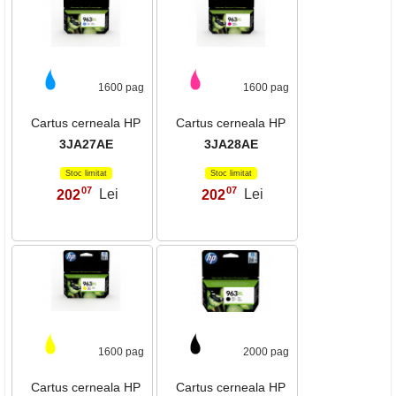
1600 pag
1600 pag
Cartus cerneala HP
Cartus cerneala HP
3JA27AE
3JA28AE
Stoc limitat
Stoc limitat
07
07
202
Lei
202
Lei
,
,
1600 pag
2000 pag
Cartus cerneala HP
Cartus cerneala HP