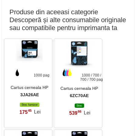
Produse din aceeasi categorie
Descoperă și alte consumabile originale
sau compatibile pentru imprimanta ta
1000 pag
1000 / 700 /
700 / 700 pag
Cartus cerneala HP
Cartus cerneala HP
3JA26AE
6ZC70AE
Stoc furnizor
Stoc
45
175
Lei
66
,
539
Lei
,