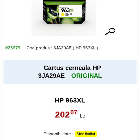
#23679
Cod produs :
3JA29AE
( HP 963XL )
Cartus cerneala HP
3JA29AE
ORIGINAL
HP 963XL
07
202
,
Lei
Disponibilitate :
Stoc limitat