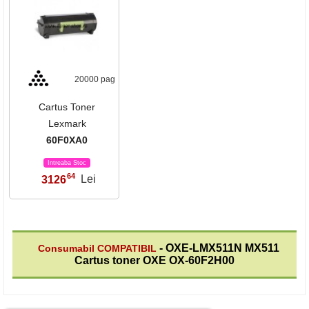
20000 pag
Cartus Toner
Lexmark
60F0XA0
Intreaba Stoc
64
3126
Lei
,
- OXE-LMX511N MX511
Consumabil COMPATIBIL
Cartus toner OXE OX-60F2H00