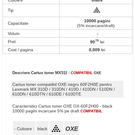
Culoare
black
Tip
10000 pagini
Capacitate
(5% incarcare/draft)
Volum
-
75
Pret
90
lei
,
Cost / pagina
0,009
lei
Descriere Cartus toner MX511 :
COMPATIBIL
OXE
Cartus toner compatibil OXE negru 60F2H0E pentru
Lexmark MX 310D / 310DN / 410D / 410DN / 510DN /
610DN / 610DTN / 610DE / 610DTE
Caracteristici Cartus toner OXE OX-60F2H00 - black
10000 pagini incarcare 5% pe draft
COMPATIBIL
OXE
- Culoare :
black