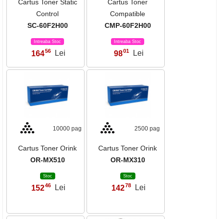
Cartus Toner Static
Cartus Toner
Control
Compatible
SC-60F2H00
CMP-60F2H00
Intreaba Stoc
Intreaba Stoc
56
01
164
Lei
98
Lei
,
,
10000 pag
2500 pag
Cartus Toner Orink
Cartus Toner Orink
OR-MX510
OR-MX310
Stoc
Stoc
46
78
152
Lei
142
Lei
,
,