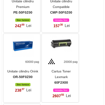
Unitate cilindru
Unitate cilindru
Premium
Compatible
PE-50F0Z00
CMP-50F0Z00
Stoc furnizor
Intreaba Stoc
00
30
242
Lei
157
Lei
,
,
60000 pag
20000 pag
Unitate cilindru Orink
Cartus Toner
OR-50F0Z00
Lexmark
60F2X00
Stoc furnizor
37
238
Lei
,
Intreaba Stoc
55
2607
Lei
,