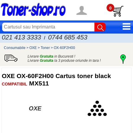
0
021 413 3333
0744 685 453
/
Consumabile
>
OXE
>
Toner
>
OX-60F2H00
Livrare
Gratuita
in Bucuresti !
Livrare
Gratuita
la 3 produse oriunde in tara !
OXE
OX-60F2H00 Cartus toner
black
MX511
COMPATIBIL
OXE