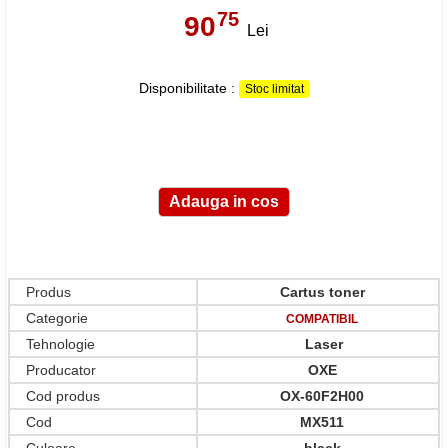
75
90
,
Lei
Disponibilitate :
Stoc limitat
Produs
Cartus toner
Categorie
COMPATIBIL
Tehnologie
Laser
Producator
OXE
Cod produs
OX-60F2H00
Cod
MX511