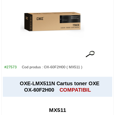
#27573
Cod produs :
OX-60F2H00
( MX511 )
OXE-LMX511N Cartus toner OXE
OX-60F2H00
COMPATIBIL
MX511