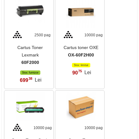
2500 pag
10000 pag
Cartus Toner
Cartus toner OXE
Lexmark
OX-60F2H00
60F2000
Stoc limitat
75
90
Lei
,
Stoc furnizor
38
699
Lei
,
10000 pag
10000 pag