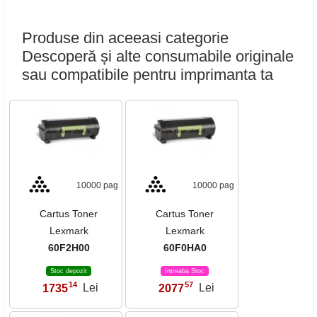
Produse din aceeasi categorie
Descoperă și alte consumabile originale
sau compatibile pentru imprimanta ta
10000 pag
10000 pag
Cartus Toner
Cartus Toner
Lexmark
Lexmark
60F2H00
60F0HA0
Stoc depozit
Intreaba Stoc
14
57
1735
Lei
2077
Lei
,
,