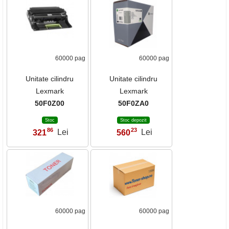
60000 pag
60000 pag
Unitate cilindru
Unitate cilindru
Lexmark
Lexmark
50F0Z00
50F0ZA0
Stoc
Stoc depozit
86
23
321
Lei
560
Lei
,
,
60000 pag
60000 pag