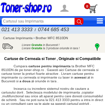
0
021 413 3333
0744 685 453
/
Cartuse Imprimanta
Brother MFC 8510DN
>
Livrare
Gratuita
in Bucuresti !
Livrare
Gratuita
la 3 produse oriunde in tara !
Cartuse de Cerneala si Toner , Originale si Compatibile
Cumpara
cartuse pentru imprimanta
ta Brother MFC
8510DN de pe toner-shop.ro . Gasesti aici
Cartuse de cerneala
si
cartuse toner
la preturi foarte atractive . Livram cartuse pentru
imprimante cu cerneala si imprimante cu laser in
aceeasi zi
in
Bucuresti si
a doua zi
oriunde in tara .
Incearca cu incredere sistemul nostru de cautare a
cartusului dorit . Selecteaza modelului de imprimanta ,copiator
,multifunctional sau orice alt aparat pentru care doresti consumabilul
de schimb . Sau ne poti suna la 021 413 3333 pentru a intra in direct
cu un consultant care sa te ajute sa gasesti cartusul potrivit .