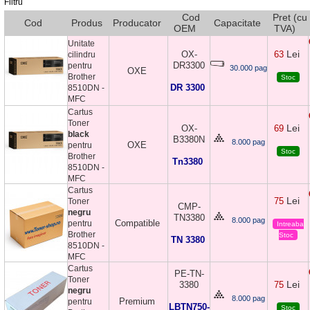
Filtru
Cod
Pret (cu
Cod
Produs
Producator
Capacitate
OEM
TVA)
Unitate
Lei
OX-
63
cilindru
DR3300
pentru
30.000 pag
OXE
Brother
Stoc
DR 3300
8510DN -
MFC
Cartus
Toner
Lei
OX-
69
black
B3380N
8.000 pag
OXE
pentru
Stoc
Brother
Tn3380
8510DN -
MFC
Cartus
Lei
75
Toner
CMP-
negru
TN3380
8.000 pag
Compatible
pentru
Intreaba
Brother
Stoc
TN 3380
8510DN -
MFC
Cartus
PE-TN-
Toner
Lei
3380
75
negru
8.000 pag
Premium
pentru
LBTN750-
Stoc