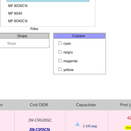
Filtre
Grupa
Culoare
Toner
cyan
negru
magenta
yellow
or
Cod OEM
Capacitate
Pret 
4
JW-CRG055C
2.100 pag
Stoc
JW-C055CN