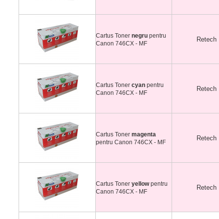
Cartus Toner
negru
pentru
Retech
Canon 746CX - MF
Cartus Toner
cyan
pentru
Retech
Canon 746CX - MF
Cartus Toner
magenta
Retech
pentru Canon 746CX - MF
Cartus Toner
yellow
pentru
Retech
Canon 746CX - MF