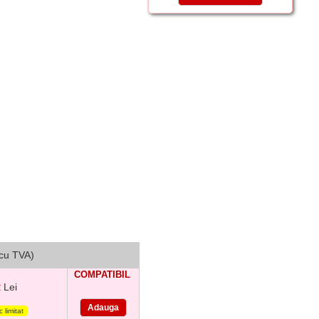
(cu TVA)
COMPATIBIL
Lei
2
 limitat