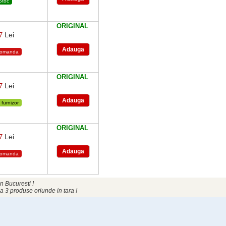
Stoc
ORIGINAL
Lei
47
comanda
ORIGINAL
Lei
47
 furnizor
ORIGINAL
Lei
47
comanda
n Bucuresti !
a 3 produse oriunde in tara !