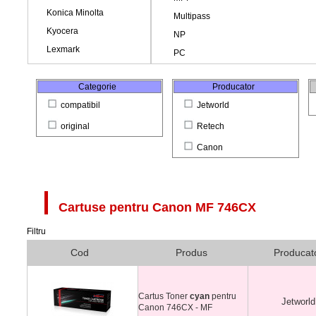
Categorie
Producator
compatibil
Jetworld
original
Retech
Canon
Cartuse pentru
Canon MF 746CX
Filtru
Cod
Produs
Producat
Cartus Toner
cyan
pentru
Jetworld
Canon 746CX - MF