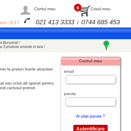
0
Contul meu
Cosul meu
021 413 3333
0744 685 453
eri : 9-17
/
n Bucuresti !
a 3 produse oriunde in tara !
Contul meu
oner
la preturi foarte atractive .
email
l sau orice alt aparat pentru
i cartusul potrivit .
parola
Ai uitat parola ?