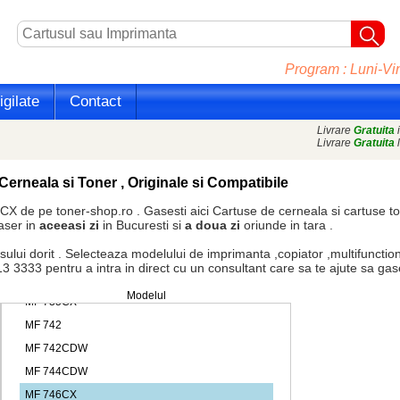
Program : Luni-Vin
gilate
Contact
Livrare
Gratuita
i
Livrare
Gratuita
l
Cerneala si Toner , Originale si Compatibile
X de pe toner-shop.ro . Gasesti aici
Cartuse de cerneala
si
cartuse t
aser in
aceeasi zi
in Bucuresti si
a doua zi
oriunde in tara .
dorit . Selecteaza modelului de imprimanta ,copiator ,multifunctiona
3333 pentru a intra in direct cu un consultant care sa te ajute sa gasest
Modelul