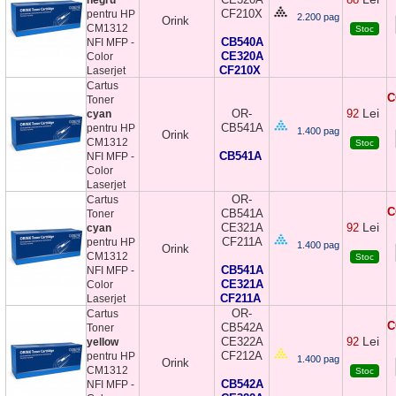
CF210X
pentru HP
2.200 pag
Orink
CM1312
Stoc
CB540A
NFI MFP -
CE320A
Color
CF210X
Laserjet
Cartus
C
Toner
Lei
OR-
92
cyan
CB541A
pentru HP
1.400 pag
Orink
CM1312
Stoc
CB541A
NFI MFP -
Color
Laserjet
OR-
Cartus
C
CB541A
Toner
Lei
CE321A
92
cyan
CF211A
pentru HP
1.400 pag
Orink
CM1312
Stoc
CB541A
NFI MFP -
CE321A
Color
CF211A
Laserjet
OR-
Cartus
C
CB542A
Toner
Lei
CE322A
92
yellow
CF212A
pentru HP
1.400 pag
Orink
CM1312
Stoc
CB542A
NFI MFP -