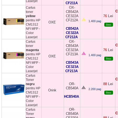
Laserjet
CF211A
OX-
Cartus
C
CB542A
toner
Lei
CE322A
76
yellow
CF212A
pentru HP
1.400 pag
OXE
CM1312
Stoc
CB542A
NFI MFP -
CE322A
Color
CF212A
Laserjet
OX-
Cartus
C
CB543A
toner
Lei
CE323A
76
magenta
CF213A
pentru HP
1.400 pag
OXE
CM1312
Stoc
CB543A
NFI MFP -
CE323A
Color
CF213A
Laserjet
Cartus
C
Toner
Lei
OR-
88
negru
CB540A
pentru HP
2.200 pag
Orink
CM1312
Stoc
HCB540A
NFI MFP -
Color
Laserjet
OR-
Cartus
C
CB540A
Toner
Lei
CE320A
88
negru