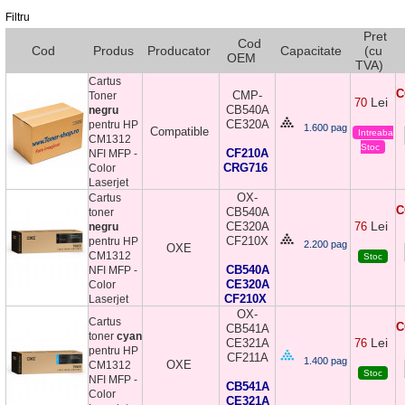
Filtru
Pret
Cod
Cod
Produs
Producator
Capacitate
(cu
OEM
TVA)
Cartus
C
CMP-
Toner
Lei
70
CB540A
negru
CE320A
pentru HP
1.600 pag
Compatible
Intreaba
CM1312
Stoc
CF210A
NFI MFP -
CRG716
Color
Laserjet
OX-
Cartus
C
CB540A
toner
Lei
CE320A
76
negru
CF210X
pentru HP
2.200 pag
OXE
CM1312
Stoc
CB540A
NFI MFP -
CE320A
Color
CF210X
Laserjet
OX-
Cartus
C
CB541A
toner
cyan
Lei
CE321A
76
pentru HP
CF211A
1.400 pag
OXE
CM1312
Stoc
NFI MFP -
CB541A
Color
CE321A