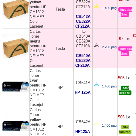
CE322A
yellow
CF212A
pentru HP
1.400 pag
Tesla
Intreaba
CM1312
Stoc
CB542A
NFI MFP -
CE322A
Color
CF212A
Laserjet
TE-
Cartus
C
CB540A
Toner
Lei
97
CE320A
negru
CF210A
pentru HP
2.200 pag
Tesla
Intreaba
CM1312
Stoc
CB540A
NFI MFP -
CE320A
Color
CF210A
Laserjet
Cartus
Toner
Lei
506
cyan
CB541A
pentru HP
1.400 pag
HP
Stoc
CM1312
HP 125A
depozit
NFI MFP -
Color
Laserjet
Cartus
Toner
Lei
506
yellow
CB542A
pentru HP
1.400 pag
HP
Stoc
CM1312
HP125A
furnizor
NFI MFP -