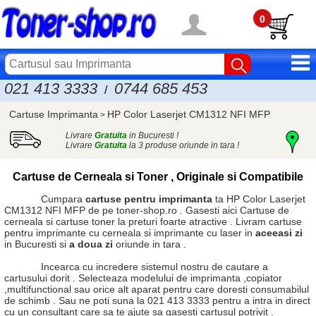
0
021 413 3333
0744 685 453
/
Cartuse Imprimanta
HP Color Laserjet CM1312 NFI MFP
>
Livrare
Gratuita
in Bucuresti !
Livrare
Gratuita
la 3 produse oriunde in tara !
Cartuse de Cerneala si Toner , Originale si Compatibile
Cumpara
cartuse pentru imprimanta
ta HP Color Laserjet
CM1312 NFI MFP de pe toner-shop.ro . Gasesti aici
Cartuse de
cerneala
si
cartuse toner
la preturi foarte atractive . Livram cartuse
pentru imprimante cu cerneala si imprimante cu laser in
aceeasi zi
in Bucuresti si
a doua zi
oriunde in tara .
Incearca cu incredere sistemul nostru de cautare a
cartusului dorit . Selecteaza modelului de imprimanta ,copiator
,multifunctional sau orice alt aparat pentru care doresti consumabilul
de schimb . Sau ne poti suna la 021 413 3333 pentru a intra in direct
cu un consultant care sa te ajute sa gasesti cartusul potrivit .