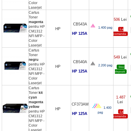
Color
Laserjet
Cartus
Toner
Lei
506
magenta
CB543A
pentru HP
1.400 pag
HP
La
CM1312
HP 125A
comanda
NFI MFP -
Color
Laserjet
Cartus
Toner
Lei
549
negru
CB540A
pentru HP
2.200 pag
HP
Stoc
CM1312
HP 125A
depozit
NFI MFP -
Color
Laserjet
Cartus
Toner
kit
1.487
cyan
Lei
magenta
CF373AM
yellow
1.400
HP
pentru HP
La
pag
HP 125A
CM1312
comanda
NFI MFP -
Color
Laserjet