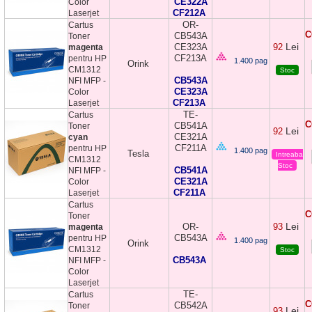
CE322A
Color
CF212A
Laserjet
OR-
Cartus
C
CB543A
Toner
Lei
CE323A
92
magenta
CF213A
pentru HP
1.400 pag
Orink
CM1312
Stoc
CB543A
NFI MFP -
CE323A
Color
CF213A
Laserjet
TE-
Cartus
C
CB541A
Toner
Lei
92
CE321A
cyan
CF211A
pentru HP
1.400 pag
Tesla
Intreaba
CM1312
Stoc
CB541A
NFI MFP -
CE321A
Color
CF211A
Laserjet
Cartus
C
Toner
Lei
OR-
93
magenta
CB543A
pentru HP
1.400 pag
Orink
CM1312
Stoc
CB543A
NFI MFP -
Color
Laserjet
TE-
Cartus
C
CB542A
Toner
Lei
93