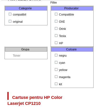
Filtre
Categorie
Producator
compatibil
Compatible
original
OXE
Orink
Tesla
HP
Grupa
Culoare
Toner
negru
cyan
yellow
magenta
kit
Cartuse pentru
HP Color
Laserjet CP1210