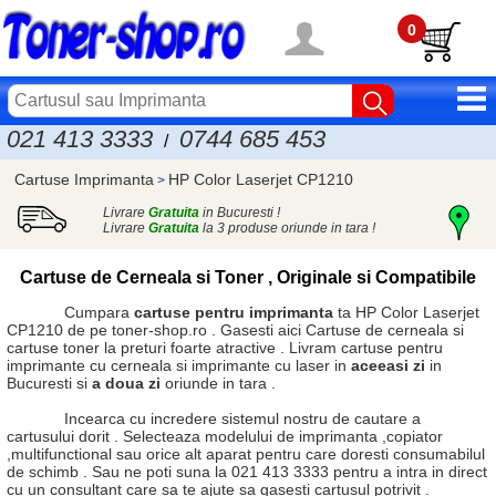
0
021 413 3333
0744 685 453
/
Cartuse Imprimanta
HP Color Laserjet CP1210
>
Livrare
Gratuita
in Bucuresti !
Livrare
Gratuita
la 3 produse oriunde in tara !
Cartuse de Cerneala si Toner , Originale si Compatibile
Cumpara
cartuse pentru imprimanta
ta HP Color Laserjet
CP1210 de pe toner-shop.ro . Gasesti aici
Cartuse de cerneala
si
cartuse toner
la preturi foarte atractive . Livram cartuse pentru
imprimante cu cerneala si imprimante cu laser in
aceeasi zi
in
Bucuresti si
a doua zi
oriunde in tara .
Incearca cu incredere sistemul nostru de cautare a
cartusului dorit . Selecteaza modelului de imprimanta ,copiator
,multifunctional sau orice alt aparat pentru care doresti consumabilul
de schimb . Sau ne poti suna la 021 413 3333 pentru a intra in direct
cu un consultant care sa te ajute sa gasesti cartusul potrivit .