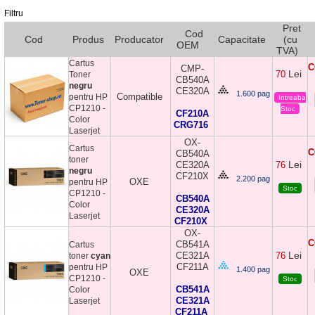
Filtru
Pret
Cod
Cod
Produs
Producator
Capacitate
(cu
OEM
TVA)
Cartus
C
CMP-
Lei
70
Toner
CB540A
negru
CE320A
1.600 pag
Compatible
pentru HP
Intreaba
CP1210 -
Stoc
CF210A
Color
CRG716
Laserjet
OX-
Cartus
C
CB540A
toner
Lei
CE320A
76
negru
CF210X
2.200 pag
OXE
pentru HP
Stoc
CP1210 -
CB540A
Color
CE320A
Laserjet
CF210X
OX-
C
CB541A
Cartus
Lei
CE321A
76
toner
cyan
CF211A
pentru HP
1.400 pag
OXE
CP1210 -
Stoc
CB541A
Color
CE321A
Laserjet
CF211A