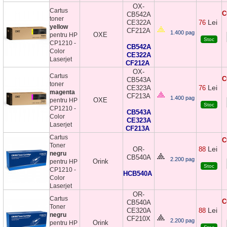
OX-
Cartus
C
CB542A
toner
Lei
CE322A
76
yellow
CF212A
1.400 pag
OXE
pentru HP
Stoc
CP1210 -
CB542A
Color
CE322A
Laserjet
CF212A
OX-
Cartus
C
CB543A
toner
Lei
CE323A
76
magenta
CF213A
1.400 pag
OXE
pentru HP
Stoc
CP1210 -
CB543A
Color
CE323A
Laserjet
CF213A
Cartus
C
Toner
Lei
OR-
88
negru
CB540A
2.200 pag
Orink
pentru HP
Stoc
CP1210 -
HCB540A
Color
Laserjet
OR-
Cartus
C
CB540A
Toner
Lei
CE320A
88
negru
CF210X
2.200 pag
Orink
pentru HP