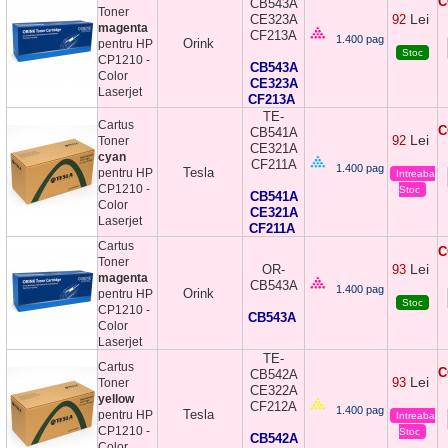
C
CB543A
Toner
Lei
CE323A
92
magenta
CF213A
1.400 pag
Orink
pentru HP
Stoc
CP1210 -
CB543A
Color
CE323A
Laserjet
CF213A
TE-
Cartus
C
CB541A
Lei
92
Toner
CE321A
cyan
CF211A
1.400 pag
Tesla
pentru HP
Intreaba
CP1210 -
Stoc
CB541A
Color
CE321A
Laserjet
CF211A
Cartus
C
Toner
Lei
OR-
93
magenta
CB543A
1.400 pag
Orink
pentru HP
Stoc
CP1210 -
CB543A
Color
Laserjet
TE-
Cartus
C
CB542A
Lei
93
Toner
CE322A
yellow
CF212A
1.400 pag
Tesla
pentru HP
Intreaba
CP1210 -
Stoc
CB542A
Color