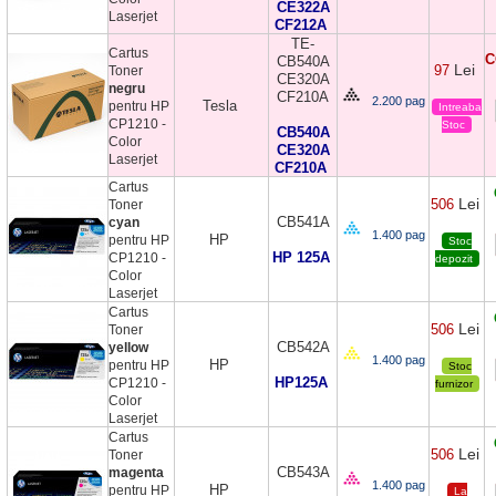
CE322A
Laserjet
CF212A
TE-
Cartus
C
CB540A
Lei
97
Toner
CE320A
negru
CF210A
2.200 pag
Tesla
pentru HP
Intreaba
CP1210 -
Stoc
CB540A
Color
CE320A
Laserjet
CF210A
Cartus
Lei
506
Toner
CB541A
cyan
1.400 pag
HP
pentru HP
Stoc
HP 125A
CP1210 -
depozit
Color
Laserjet
Cartus
Lei
506
Toner
CB542A
yellow
1.400 pag
HP
pentru HP
Stoc
HP125A
CP1210 -
furnizor
Color
Laserjet
Cartus
Lei
506
Toner
CB543A
magenta
1.400 pag
HP
pentru HP
La