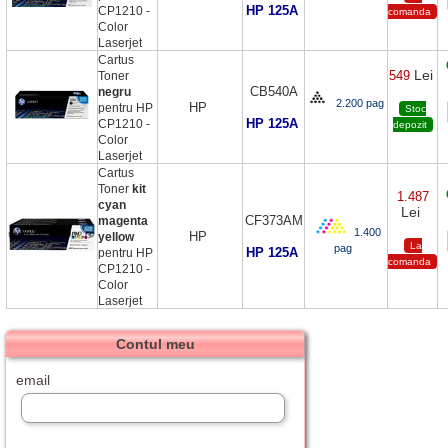
HP 125A
CP1210 -
comanda
Color
Laserjet
Cartus
Lei
549
Toner
CB540A
negru
2.200 pag
HP
pentru HP
Stoc
HP 125A
CP1210 -
depozit
Color
Laserjet
Cartus
Toner
kit
1.487
cyan
Lei
CF373AM
magenta
1.400
HP
yellow
La
pag
HP 125A
pentru HP
comanda
CP1210 -
Color
Laserjet
Contul meu
email