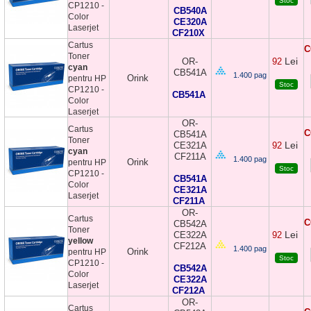
Stoc
CP1210 -
CB540A
Color
CE320A
Laserjet
CF210X
Cartus
C
Toner
Lei
OR-
92
cyan
CB541A
1.400 pag
Orink
pentru HP
Stoc
CP1210 -
CB541A
Color
Laserjet
OR-
Cartus
C
CB541A
Toner
Lei
CE321A
92
cyan
CF211A
1.400 pag
Orink
pentru HP
Stoc
CP1210 -
CB541A
Color
CE321A
Laserjet
CF211A
OR-
Cartus
C
CB542A
Toner
Lei
CE322A
92
yellow
CF212A
1.400 pag
Orink
pentru HP
Stoc
CP1210 -
CB542A
Color
CE322A
Laserjet
CF212A
OR-
Cartus