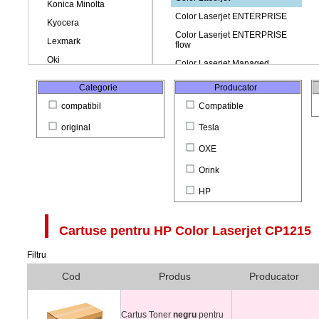
Categorie
Producator
compatibil
Compatible
original
Tesla
OXE
Orink
HP
Cartuse pentru
HP Color Laserjet CP1215
Filtru
Cod
Produs
Producator
Cartus Toner
negru
pentru