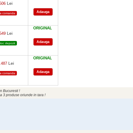
Lei
506
a comanda
ORIGINAL
Lei
549
toc depozit
ORIGINAL
Lei
.487
a comanda
n Bucuresti !
a 3 produse oriunde in tara !