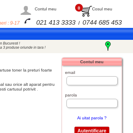
0
Contul meu
Cosul meu
021 413 3333
0744 685 453
eri : 9-17
/
n Bucuresti !
a 3 produse oriunde in tara !
Contul meu
artuse toner
la preturi foarte
email
l sau orice alt aparat pentru
i cartusul potrivit .
parola
Ai uitat parola ?