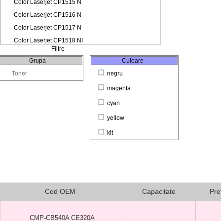
Filtre
Grupa
Culoare
Toner
negru
magenta
cyan
yellow
kit
Cod OEM
Capacitate
Pre
CMP-CB540A CE320A