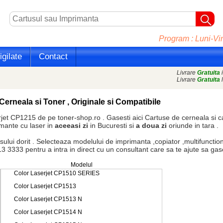
Program : Luni-Vin
gilate
Contact
Livrare
Gratuita
i
Livrare
Gratuita
l
Cerneala si Toner , Originale si Compatibile
jet CP1215 de pe toner-shop.ro . Gasesti aici
Cartuse de cerneala
si
c
imante cu laser in
aceeasi zi
in Bucuresti si
a doua zi
oriunde in tara .
dorit . Selecteaza modelului de imprimanta ,copiator ,multifunctiona
3333 pentru a intra in direct cu un consultant care sa te ajute sa gasest
Modelul