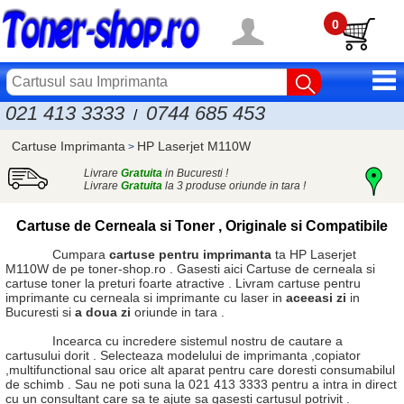
0
021 413 3333
0744 685 453
/
Cartuse Imprimanta
HP Laserjet M110W
>
Livrare
Gratuita
in Bucuresti !
Livrare
Gratuita
la 3 produse oriunde in tara !
Cartuse de Cerneala si Toner , Originale si Compatibile
Cumpara
cartuse pentru imprimanta
ta HP Laserjet
M110W de pe toner-shop.ro . Gasesti aici
Cartuse de cerneala
si
cartuse toner
la preturi foarte atractive . Livram cartuse pentru
imprimante cu cerneala si imprimante cu laser in
aceeasi zi
in
Bucuresti si
a doua zi
oriunde in tara .
Incearca cu incredere sistemul nostru de cautare a
cartusului dorit . Selecteaza modelului de imprimanta ,copiator
,multifunctional sau orice alt aparat pentru care doresti consumabilul
de schimb . Sau ne poti suna la 021 413 3333 pentru a intra in direct
cu un consultant care sa te ajute sa gasesti cartusul potrivit .