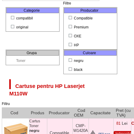
Filtre
Categorie
Producator
compatibil
Compatible
original
Premium
OXE
HP
Grupa
Culoare
Toner
negru
black
Cartuse pentru
HP Laserjet
M110W
Filtru
Cod
Pret (cu
Cod
Produs
Producator
Capacitate
OEM
TVA)
Cartus
Lei
81
C
CMP-
Toner
W1420A
negru
Compatible
Indisponibil
950 pag