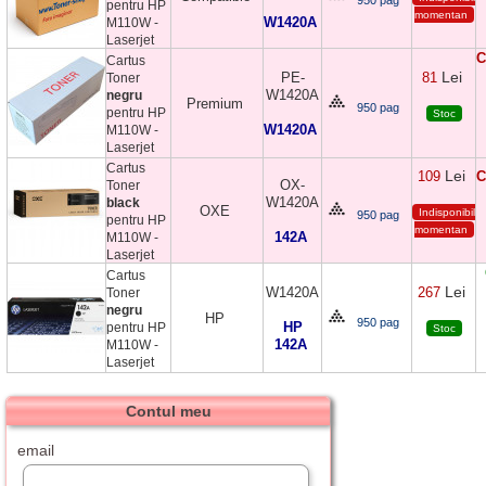
pentru HP
momentan
W1420A
M110W -
Laserjet
C
Cartus
Lei
PE-
81
Toner
W1420A
negru
Premium
950 pag
pentru HP
Stoc
W1420A
M110W -
Laserjet
Cartus
Lei
109
C
OX-
Toner
W1420A
black
OXE
Indisponibil
950 pag
pentru HP
momentan
142A
M110W -
Laserjet
Cartus
Lei
W1420A
267
Toner
negru
HP
950 pag
HP
pentru HP
Stoc
142A
M110W -
Laserjet
Contul meu
email