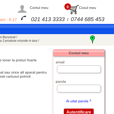
0
Contul meu
Cosul meu
021 413 3333
0744 685 453
eri : 9-17
/
n Bucuresti !
a 3 produse oriunde in tara !
Contul meu
e toner
la preturi foarte
email
l sau orice alt aparat pentru
i cartusul potrivit .
parola
Ai uitat parola ?