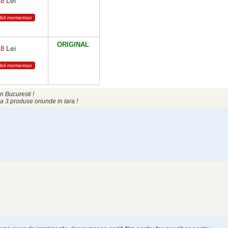
Lei
18
ibil momentan
ORIGINAL
Lei
18
ibil momentan
n Bucuresti !
a 3 produse oriunde in tara !