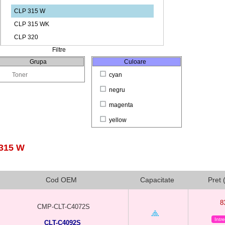
Filtre
Grupa
Culoare
Toner
cyan
negru
magenta
yellow
315 W
Cod OEM
Capacitate
Pret 
8
CMP-CLT-C4072S
Intr
CLT-C4092S