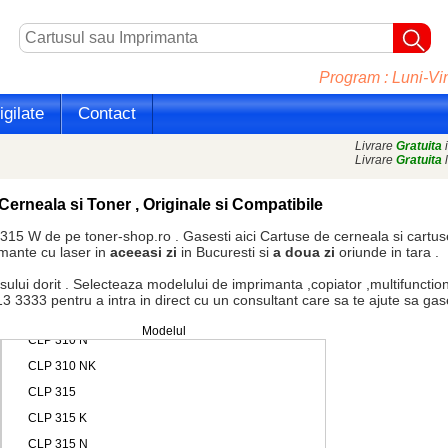
Program : Luni-Vin
gilate
Contact
Livrare
Gratuita
i
Livrare
Gratuita
l
Cerneala si Toner , Originale si Compatibile
15 W de pe toner-shop.ro . Gasesti aici
Cartuse de cerneala
si
cartus
imante cu laser in
aceeasi zi
in Bucuresti si
a doua zi
oriunde in tara .
dorit . Selecteaza modelului de imprimanta ,copiator ,multifunctiona
3333 pentru a intra in direct cu un consultant care sa te ajute sa gasest
Modelul