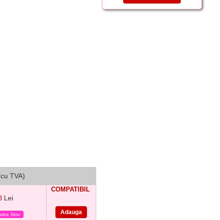
(cu TVA)
COMPATIBIL
Lei
3
eaba Stoc