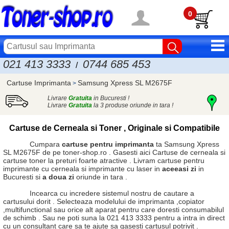
0
021 413 3333
0744 685 453
/
Cartuse Imprimanta
Samsung Xpress SL M2675F
>
Livrare
Gratuita
in Bucuresti !
Livrare
Gratuita
la 3 produse oriunde in tara !
Cartuse de Cerneala si Toner , Originale si Compatibile
Cumpara
cartuse pentru imprimanta
ta Samsung Xpress
SL M2675F de pe toner-shop.ro . Gasesti aici
Cartuse de cerneala
si
cartuse toner
la preturi foarte atractive . Livram cartuse pentru
imprimante cu cerneala si imprimante cu laser in
aceeasi zi
in
Bucuresti si
a doua zi
oriunde in tara .
Incearca cu incredere sistemul nostru de cautare a
cartusului dorit . Selecteaza modelului de imprimanta ,copiator
,multifunctional sau orice alt aparat pentru care doresti consumabilul
de schimb . Sau ne poti suna la 021 413 3333 pentru a intra in direct
cu un consultant care sa te ajute sa gasesti cartusul potrivit .