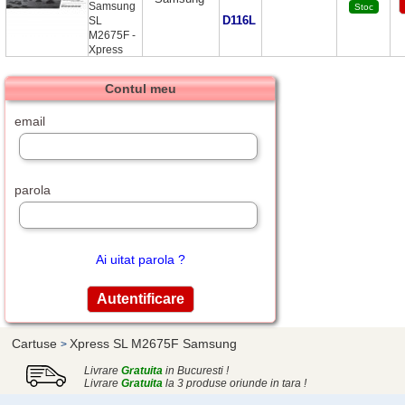
Samsung
Stoc
D116L
SL
M2675F -
Xpress
Contul meu
email
parola
Ai uitat parola ?
Cartuse
Xpress SL M2675F Samsung
>
Livrare
Gratuita
in Bucuresti !
Livrare
Gratuita
la 3 produse oriunde in tara !