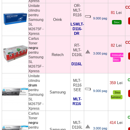
Xpress
OR-
Unitate
CO
MLT-
cilindru
Lei
81
R116
pentru
9.000 pag
Orink
Samsung
Stoc
LSMLT-
SL
D116-
M2675F -
DR
Xpress
Cartus
CO
Toner
Lei
RT-
82
negru
MLT-
pentru
3.000 pag
Retech
D116L
Intreaba
Samsung
Stoc
SL
D116L
M2675F -
Xpress
Unitate
O
MLT-
cilindru
Lei
359
R116
drum
SEE
pentru
9.000 pag
Samsung
Stoc
Samsung
furnizor
MLT-
SL
R116
M2675F -
Xpress
Cartus
O
Toner
Lei
MLT-
414
negru
D116L
pentru
3.000 pag
Samsung