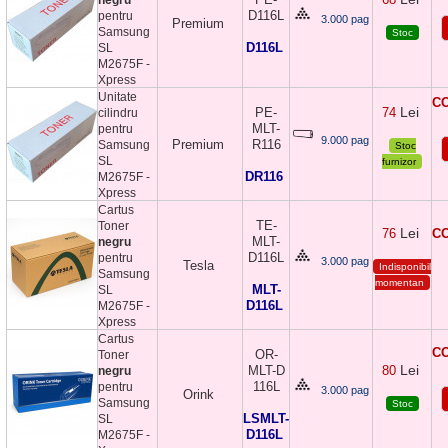
D116L
pentru
3.000 pag
Premium
Samsung
Stoc
D116L
SL
M2675F -
Xpress
Unitate
CO
Lei
PE-
74
cilindru
MLT-
pentru
9.000 pag
Premium
R116
Samsung
Stoc
SL
furnizor
DR116
M2675F -
Xpress
Cartus
TE-
Toner
Lei
76
CO
MLT-
negru
D116L
pentru
3.000 pag
Tesla
Indisponibil
Samsung
momentan
MLT-
SL
D116L
M2675F -
Xpress
Cartus
CO
OR-
Toner
Lei
MLT-D
80
negru
116L
pentru
3.000 pag
Orink
Samsung
Stoc
LSMLT-
SL
D116L
M2675F -