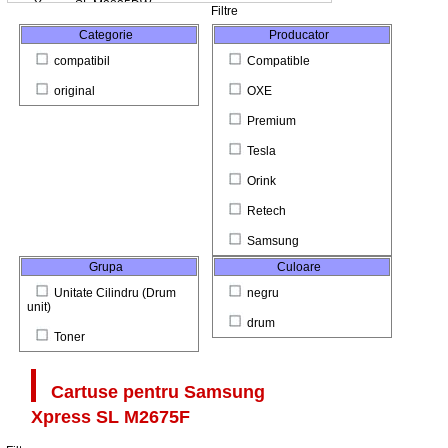
Filtre
Categorie
Producator
compatibil
Compatible
original
OXE
Premium
Tesla
Orink
Retech
Samsung
Grupa
Culoare
Unitate Cilindru (Drum
negru
unit)
drum
Toner
Cartuse pentru
Samsung
Xpress SL M2675F