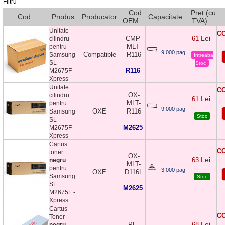
Filtru
Cod
Pret (cu
Cod
Produs
Producator
Capacitate
OEM
TVA)
Unitate
CO
Lei
CMP-
61
cilindru
MLT-
pentru
9.000 pag
Compatible
R116
Samsung
Intreaba
SL
Stoc
R116
M2675F -
Xpress
Unitate
CO
OX-
cilindru
Lei
61
MLT-
pentru
9.000 pag
OXE
R116
Samsung
Stoc
SL
M2625
M2675F -
Xpress
Cartus
CO
toner
OX-
Lei
63
negru
MLT-
pentru
3.000 pag
OXE
D116L
Samsung
Stoc
SL
M2625
M2675F -
Xpress
Cartus
CO
Toner
Lei
PE-
68
negru