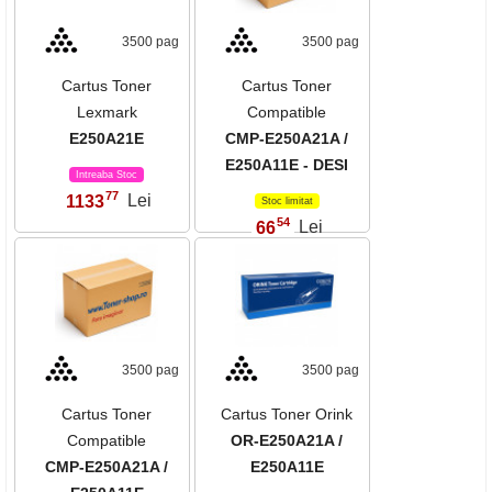
3500 pag
3500 pag
Cartus Toner
Cartus Toner
Lexmark
Compatible
E250A21E
CMP-E250A21A /
E250A11E - DESI
Intreaba Stoc
77
1133
Lei
,
Stoc limitat
54
66
Lei
,
3500 pag
3500 pag
Cartus Toner
Cartus Toner Orink
Compatible
OR-E250A21A /
CMP-E250A21A /
E250A11E