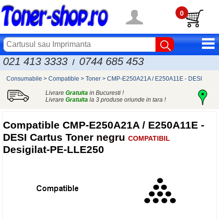
0
021 413 3333
0744 685 453
/
Consumabile
>
Compatible
>
Toner
>
CMP-E250A21A / E250A11E - DESI
Livrare
Gratuita
in Bucuresti !
Livrare
Gratuita
la 3 produse oriunde in tara !
Compatible
CMP-E250A21A / E250A11E -
DESI Cartus Toner
negru
COMPATIBIL
Desigilat-PE-LLE250