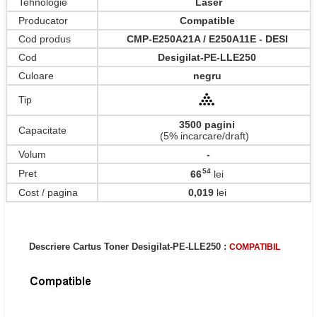
Tehnologie
Laser
Producator
Compatible
Cod produs
CMP-E250A21A / E250A11E - DESI
Cod
Desigilat-PE-LLE250
Culoare
negru
Tip
3500 pagini
Capacitate
(5% incarcare/draft)
Volum
-
54
Pret
66
lei
,
Cost / pagina
0,019
lei
Descriere Cartus Toner Desigilat-PE-LLE250 :
COMPATIBIL