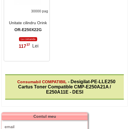
30000 pag
Unitate cilindru Orink
OR-E250X22G
La comanda
37
117
Lei
,
- Desigilat-PE-LLE250
Consumabil COMPATIBIL
Cartus Toner Compatible CMP-E250A21A /
E250A11E - DESI
Contul meu
email