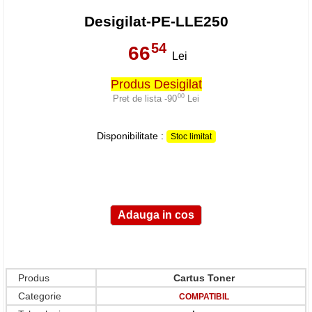
Desigilat-PE-LLE250
54
66
,
Lei
Produs Desigilat
00
Pret de lista -90
Lei
,
Disponibilitate :
Stoc limitat
Produs
Cartus Toner
Categorie
COMPATIBIL