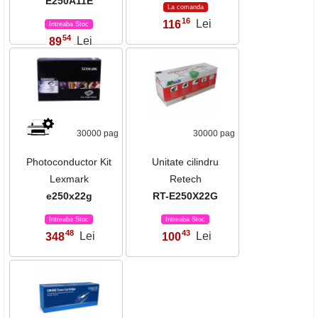
E250A11E
La comanda
16
116
Lei
,
Intreaba Stoc
54
89
Lei
,
30000 pag
30000 pag
Photoconductor Kit
Unitate cilindru
Lexmark
Retech
e250x22g
RT-E250X22G
Intreaba Stoc
Intreaba Stoc
48
43
348
Lei
100
Lei
,
,