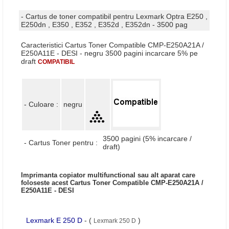
- Cartus de toner compatibil pentru Lexmark Optra E250 ,
E250dn , E350 , E352 , E352d , E352dn - 3500 pag
Caracteristici Cartus Toner Compatible CMP-E250A21A /
E250A11E - DESI - negru 3500 pagini incarcare 5% pe
draft
COMPATIBIL
- Culoare :
negru
3500 pagini (5% incarcare /
- Cartus Toner pentru :
draft)
Imprimanta copiator multifunctional sau alt aparat care
foloseste acest Cartus Toner Compatible CMP-E250A21A /
E250A11E - DESI
Lexmark E 250 D
- (
)
Lexmark 250 D