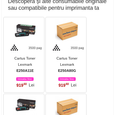
Descoperă și alte consumabile originale
sau compatibile pentru imprimanta ta
3500 pag
3500 pag
Cartus Toner
Cartus Toner
Lexmark
Lexmark
E250A11E
E250A80G
Intreaba Stoc
Intreaba Stoc
60
60
919
Lei
919
Lei
,
,