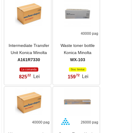
40000 pag
Intermediate Transfer
Waste toner bottle
Unit Konica Minolta
Konica Minolta
A161R7330
WX-103
La comanda
Stoc limitat
22
72
825
Lei
159
Lei
,
,
40000 pag
26000 pag