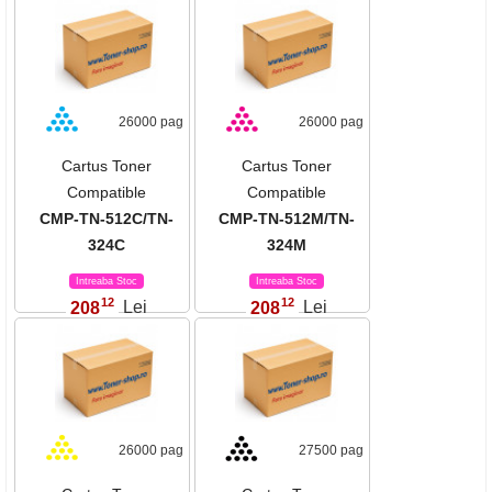
26000 pag
26000 pag
Cartus Toner
Cartus Toner
Compatible
Compatible
CMP-TN-512C/TN-
CMP-TN-512M/TN-
324C
324M
Intreaba Stoc
Intreaba Stoc
12
12
208
Lei
208
Lei
,
,
26000 pag
27500 pag