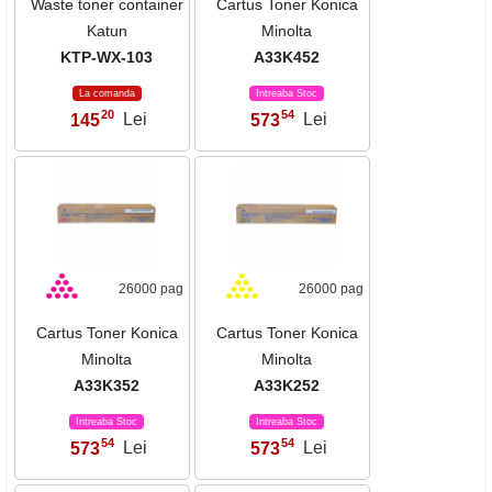
Waste toner container
Cartus Toner Konica
Katun
Minolta
KTP-WX-103
A33K452
La comanda
Intreaba Stoc
20
54
145
Lei
573
Lei
,
,
26000 pag
26000 pag
Cartus Toner Konica
Cartus Toner Konica
Minolta
Minolta
A33K352
A33K252
Intreaba Stoc
Intreaba Stoc
54
54
573
Lei
573
Lei
,
,