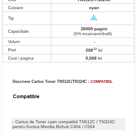
Culoare
cyan
Tip
26000 pagini
Capacitate
(5% incarcare/draft)
Volum
-
12
Pret
208
lei
,
Cost / pagina
0,008
lei
Descriere Cartus Toner TN512C/TN324C :
COMPATIBIL
- Cartus de Toner cyan compatibil TN512C / TN324C
pentru Konica Minolta Bizhub C454 / C554