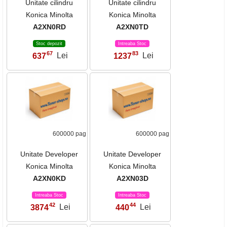
Unitate cilindru
Unitate cilindru
Konica Minolta
Konica Minolta
A2XN0RD
A2XN0TD
Stoc depozit
Intreaba Stoc
67
83
637
Lei
1237
Lei
,
,
600000 pag
600000 pag
Unitate Developer
Unitate Developer
Konica Minolta
Konica Minolta
A2XN0KD
A2XN03D
Intreaba Stoc
Intreaba Stoc
42
44
3874
Lei
440
Lei
,
,