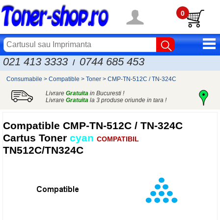
0
021 413 3333
0744 685 453
/
Consumabile
>
Compatible
>
Toner
>
CMP-TN-512C / TN-324C
Livrare
Gratuita
in Bucuresti !
Livrare
Gratuita
la 3 produse oriunde in tara !
Compatible
CMP-TN-512C / TN-324C
Cartus Toner
cyan
COMPATIBIL
TN512C/TN324C