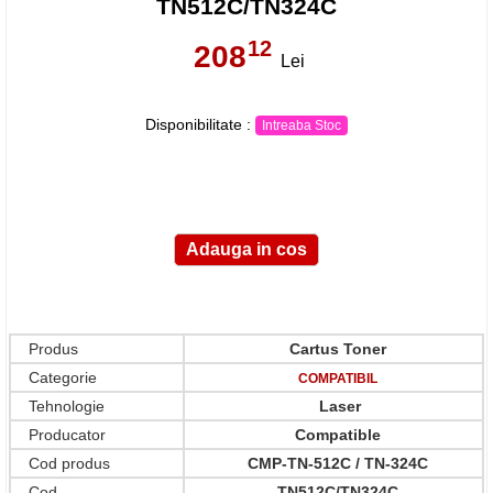
TN512C/TN324C
12
208
,
Lei
Disponibilitate :
Intreaba Stoc
Produs
Cartus Toner
Categorie
COMPATIBIL
Tehnologie
Laser
Producator
Compatible
Cod produs
CMP-TN-512C / TN-324C
Cod
TN512C/TN324C