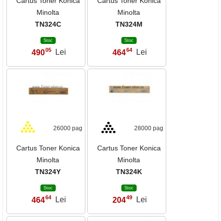
Cartus Toner Konica
Cartus Toner Konica
Minolta
Minolta
TN324C
TN324M
Stoc
Stoc
05
64
490
Lei
464
Lei
,
,
26000 pag
28000 pag
Cartus Toner Konica
Cartus Toner Konica
Minolta
Minolta
TN324Y
TN324K
Stoc
Stoc
64
49
464
Lei
204
Lei
,
,