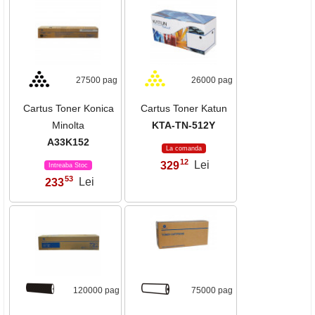
27500 pag
26000 pag
Cartus Toner Konica
Cartus Toner Katun
Minolta
KTA-TN-512Y
A33K152
La comanda
12
329
Lei
,
Intreaba Stoc
53
233
Lei
,
120000 pag
75000 pag