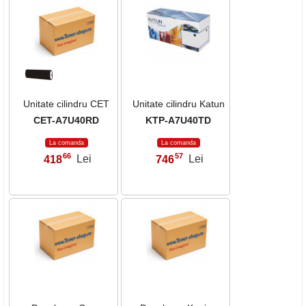
Unitate cilindru CET
Unitate cilindru Katun
CET-A7U40RD
KTP-A7U40TD
La comanda
La comanda
66
57
418
Lei
746
Lei
,
,