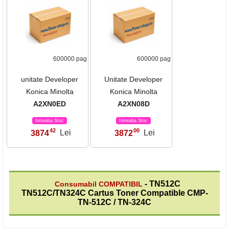
600000 pag
600000 pag
unitate Developer
Unitate Developer
Konica Minolta
Konica Minolta
A2XN0ED
A2XN08D
Intreaba Stoc
Intreaba Stoc
42
00
3874
Lei
3872
Lei
,
,
- TN512C
Consumabil COMPATIBIL
TN512C/TN324C Cartus Toner Compatible CMP-
TN-512C / TN-324C