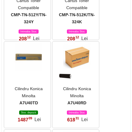
Cartus Toner
Cartus Toner
Compatible
Compatible
CMP-TN-512Y/TN-
CMP-TN-512K/TN-
324Y
324K
Intreaba Stoc
Intreaba Stoc
12
12
208
Lei
208
Lei
,
,
Cilindru Konica
Cilindru Konica
Minolta
Minolta
A7U40TD
A7U40RD
Stoc depozit
Intreaba Stoc
09
31
1487
Lei
618
Lei
,
,