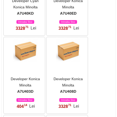
Developer Cyan
Developer Konica
Konica Minolta
Minolta
A7U40KD
A7U40ED
Intreaba Stoc
Intreaba Stoc
71
71
3328
Lei
3328
Lei
,
,
Developer Konica
Developer Konica
Minolta
Minolta
A7U403D
A7U408D
Intreaba Stoc
Intreaba Stoc
14
71
404
Lei
3328
Lei
,
,