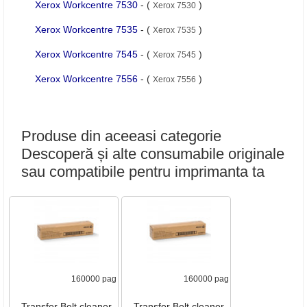
Xerox Workcentre 7530
- (
)
Xerox 7530
Xerox Workcentre 7535
- (
)
Xerox 7535
Xerox Workcentre 7545
- (
)
Xerox 7545
Xerox Workcentre 7556
- (
)
Xerox 7556
Produse din aceeasi categorie
Descoperă și alte consumabile originale
sau compatibile pentru imprimanta ta
160000 pag
160000 pag
Transfer Belt cleaner
Transfer Belt cleaner