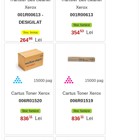
Xerox
Xerox
001R00613 -
001R00613
DESIGILAT
Stoc furnizor
53
354
Lei
,
Stoc limitat
66
264
Lei
,
15000 pag
15000 pag
Cartus Toner Xerox
Cartus Toner Xerox
006R01520
006R01519
Stoc furnizor
Stoc furnizor
11
11
836
Lei
836
Lei
,
,