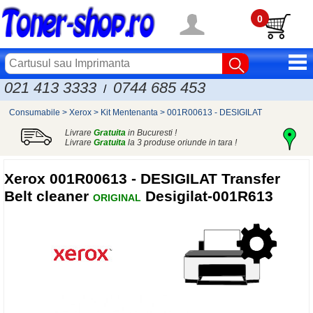
0
021 413 3333
0744 685 453
/
Consumabile
>
Xerox
>
Kit Mentenanta
>
001R00613 - DESIGILAT
Livrare
Gratuita
in Bucuresti !
Livrare
Gratuita
la 3 produse oriunde in tara !
Xerox
001R00613 - DESIGILAT Transfer
Belt cleaner
Desigilat-001R613
ORIGINAL