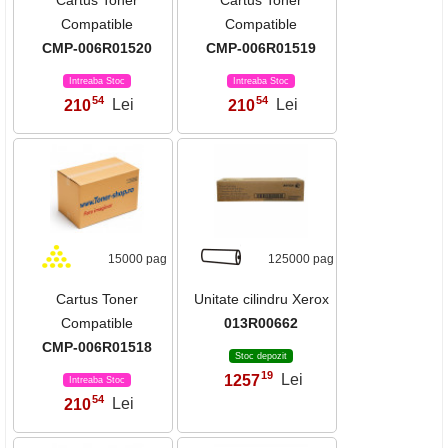
Cartus Toner
Cartus Toner
Compatible
Compatible
CMP-006R01520
CMP-006R01519
Intreaba Stoc
Intreaba Stoc
54
54
210
Lei
210
Lei
,
,
15000 pag
125000 pag
Cartus Toner
Unitate cilindru Xerox
Compatible
013R00662
CMP-006R01518
Stoc depozit
19
1257
Lei
,
Intreaba Stoc
54
210
Lei
,