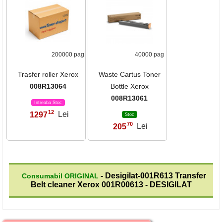
200000 pag
40000 pag
Trasfer roller Xerox
Waste Cartus Toner
008R13064
Bottle Xerox
008R13061
Intreaba Stoc
12
1297
Lei
,
Stoc
70
205
Lei
,
- Desigilat-001R613 Transfer
Consumabil ORIGINAL
Belt cleaner Xerox 001R00613 - DESIGILAT