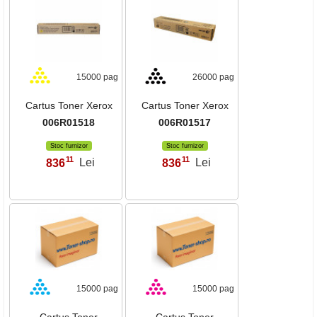
15000 pag
26000 pag
Cartus Toner Xerox
Cartus Toner Xerox
006R01518
006R01517
Stoc furnizor
Stoc furnizor
11
11
836
Lei
836
Lei
,
,
15000 pag
15000 pag