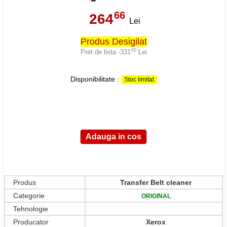
66
264
,
Lei
Produs Desigilat
00
Pret de lista -331
Lei
,
Disponibilitate :
Stoc limitat
Produs
Transfer Belt cleaner
Categorie
ORIGINAL
Tehnologie
Producator
Xerox