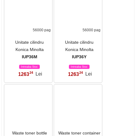
154000 pag
56000 pag
Unitate cilindru
Unitate cilindru
Konica Minolta
Konica Minolta
IUP36K
IUP36C
Intreaba Stoc
Intreaba Stoc
68
24
1703
Lei
1263
Lei
,
,
56000 pag
56000 pag
Unitate cilindru
Unitate cilindru
Konica Minolta
Konica Minolta
IUP36M
IUP36Y