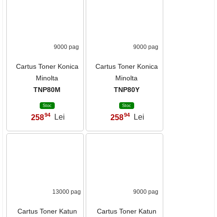
13000 pag
9000 pag
Cartus Toner Konica
Cartus Toner Konica
Minolta
Minolta
TNP80K
TNP80C
Stoc limitat
Stoc
99
94
264
Lei
258
Lei
,
,
9000 pag
9000 pag
Cartus Toner Konica
Cartus Toner Konica
Minolta
Minolta
TNP80M
TNP80Y