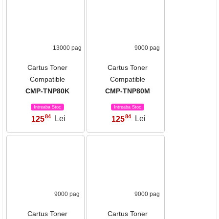
9000 pag
9000 pag
Cartus Toner Katun
Cartus Toner Katun
KTP-TNP80M
KTP-TNP80Y
La comanda
La comanda
86
86
200
Lei
200
Lei
,
,
13000 pag
9000 pag
Cartus Toner
Cartus Toner
Compatible
Compatible
CMP-TNP80K
CMP-TNP80M