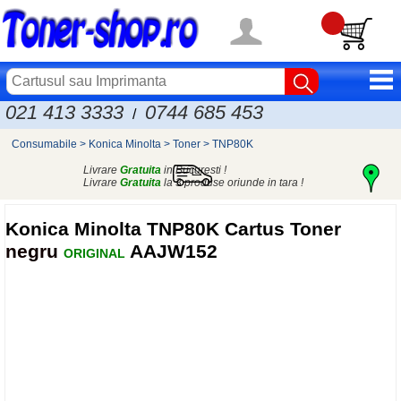
021 413 3333
0744 685 453
/
Consumabile
>
Konica Minolta
>
Toner
>
TNP80K
Livrare
Gratuita
in Bucuresti !
Livrare
Gratuita
la 3 produse oriunde in tara !
Konica Minolta
TNP80K Cartus Toner
negru
AAJW152
ORIGINAL