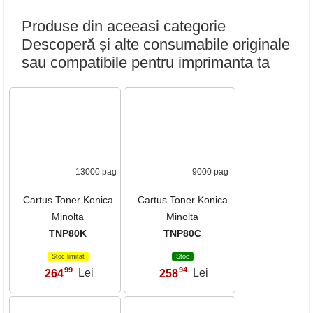
13000 pagini (5% incarcare /
- Cartus Toner pentru :
draft)
Imprimanta copiator multifunctional sau alt aparat care
foloseste acest Cartus Toner Konica Minolta TNP80K
Konica Minolta Bizhub C3320I
- (
)
Konica Minolta C3320I
Konica Minolta Bizhub C3321I
- (
)
Konica Minolta C3321I
Produse din aceeasi categorie
Descoperă și alte consumabile originale
sau compatibile pentru imprimanta ta