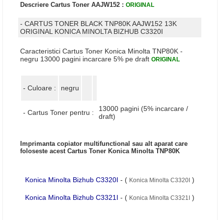
Culoare
negru
Tip
13000 pagini
Capacitate
(5% incarcare/draft)
Volum
-
99
Pret
264
lei
,
Cost / pagina
0,020
lei
Descriere Cartus Toner AAJW152 :
ORIGINAL
- CARTUS TONER BLACK TNP80K AAJW152 13K
ORIGINAL KONICA MINOLTA BIZHUB C3320I
Caracteristici Cartus Toner Konica Minolta TNP80K -
negru 13000 pagini incarcare 5% pe draft
ORIGINAL
- Culoare :
negru