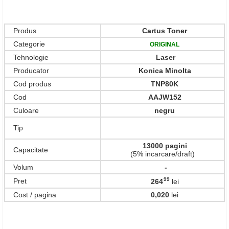
99
264
,
Lei
Disponibilitate :
Stoc limitat
Produs
Cartus Toner
Categorie
ORIGINAL
Tehnologie
Laser
Producator
Konica Minolta
Cod produs
TNP80K
Cod
AAJW152