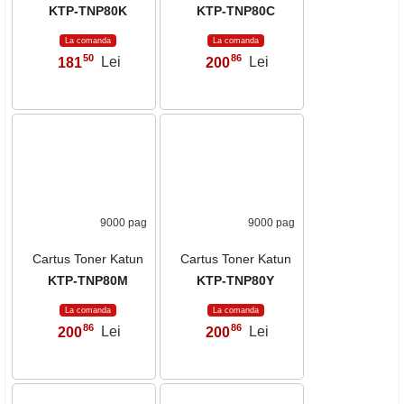
Stoc
Stoc
94
94
258
Lei
258
Lei
,
,
13000 pag
9000 pag
Cartus Toner Katun
Cartus Toner Katun
KTP-TNP80K
KTP-TNP80C
La comanda
La comanda
50
86
181
Lei
200
Lei
,
,