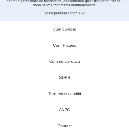
Cele mai vizitate cartuse
Cartuse Desigilate
Pe acest site veti gasi o gama larga de consumabile : cartus toner pentru
aproape orice imprimanta , cartus toner pentru copiatoare , cartus cerneala
pentru o gama mare de imprimante, deasemenea gasiti film pentru fax sau
ribon pentru imprimanta dumneavoastra.
Toate preturile contin TVA
Cum cumpar
Cum Platesc
Cum se Livreaza