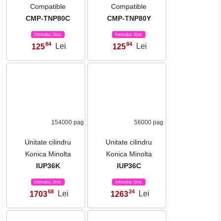
Intreaba Stoc
Intreaba Stoc
84
84
125
Lei
125
Lei
,
,
9000 pag
9000 pag
Cartus Toner
Cartus Toner
Compatible
Compatible
CMP-TNP80C
CMP-TNP80Y
Intreaba Stoc
Intreaba Stoc
84
84
125
Lei
125
Lei
,
,