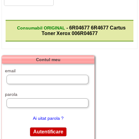
- 6R04677 6R4677 Cartus
Consumabil ORIGINAL
Toner Xerox 006R04677
Contul meu
email
parola
Ai uitat parola ?