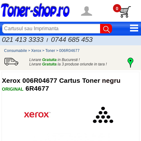
0
021 413 3333
0744 685 453
/
Consumabile
>
Xerox
>
Toner
>
006R04677
Livrare
Gratuita
in Bucuresti !
Livrare
Gratuita
la 3 produse oriunde in tara !
Xerox
006R04677 Cartus Toner
negru
6R4677
ORIGINAL