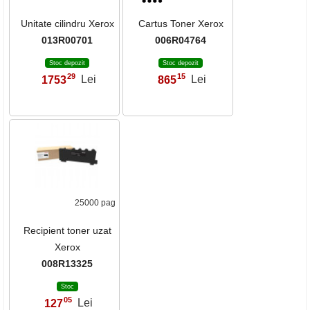
Unitate cilindru Xerox
Cartus Toner Xerox
013R00701
006R04764
Stoc depozit
Stoc depozit
29
15
1753
Lei
865
Lei
,
,
25000 pag
Recipient toner uzat
Xerox
008R13325
Stoc
05
127
Lei
,