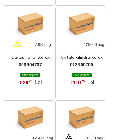
7000 pag
125000 pag
Cartus Toner Xerox
Unitate cilindru Xerox
006R04767
013R00700
Stoc depozit
Stoc depozit
28
25
929
Lei
1119
Lei
,
,
125000 pag
10500 pag