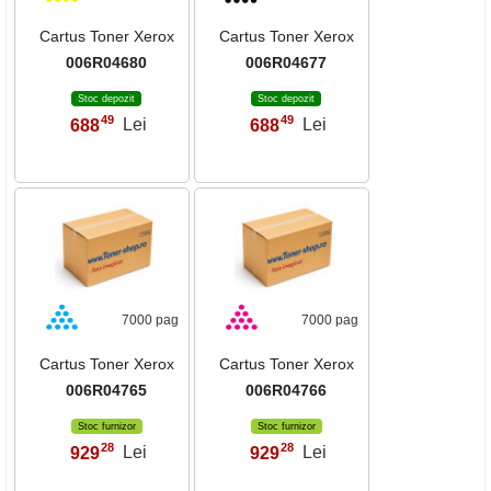
Cartus Toner Xerox
Cartus Toner Xerox
006R04680
006R04677
Stoc depozit
Stoc depozit
49
49
688
Lei
688
Lei
,
,
7000 pag
7000 pag
Cartus Toner Xerox
Cartus Toner Xerox
006R04765
006R04766
Stoc furnizor
Stoc furnizor
28
28
929
Lei
929
Lei
,
,