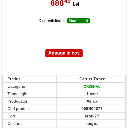
49
688
,
Lei
Disponibilitate :
Stoc depozit
Produs
Cartus Toner
Categorie
ORIGINAL
Tehnologie
Laser
Producator
Xerox
Cod produs
006R04677
Cod
6R4677
Culoare
negru