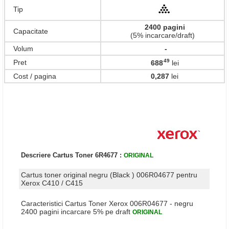
Tip
2400 pagini
Capacitate
(5% incarcare/draft)
Volum
-
49
Pret
688
lei
,
Cost / pagina
0,287
lei
Descriere Cartus Toner 6R4677 :
ORIGINAL
Cartus toner original negru (Black ) 006R04677 pentru
Xerox C410 / C415
Caracteristici Cartus Toner Xerox 006R04677 - negru
2400 pagini incarcare 5% pe draft
ORIGINAL