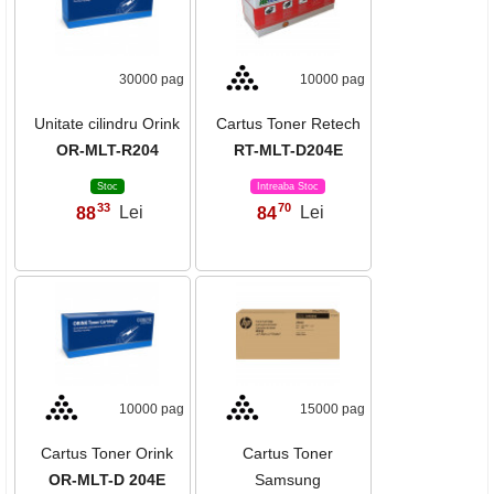
30000 pag
10000 pag
Unitate cilindru Orink
Cartus Toner Retech
OR-MLT-R204
RT-MLT-D204E
Stoc
Intreaba Stoc
33
70
88
Lei
84
Lei
,
,
10000 pag
15000 pag
Cartus Toner Orink
Cartus Toner
OR-MLT-D 204E
Samsung