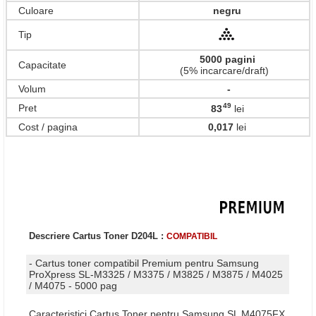
Culoare
negru
Tip
5000 pagini
Capacitate
(5% incarcare/draft)
Volum
-
49
Pret
83
lei
,
Cost / pagina
0,017
lei
Descriere Cartus Toner D204L :
COMPATIBIL
- Cartus toner compatibil Premium pentru Samsung
ProXpress SL-M3325 / M3375 / M3825 / M3875 / M4025
/ M4075 - 5000 pag
Caracteristici Cartus Toner pentru Samsung SL M4075FX