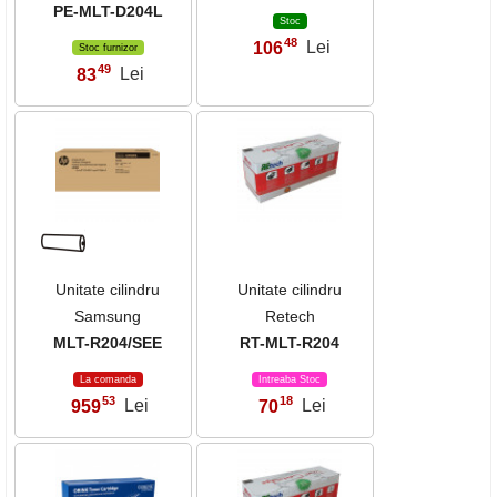
PE-MLT-D204L
Stoc
48
106
Lei
,
Stoc furnizor
49
83
Lei
,
Unitate cilindru
Unitate cilindru
Samsung
Retech
MLT-R204/SEE
RT-MLT-R204
La comanda
Intreaba Stoc
53
18
959
Lei
70
Lei
,
,