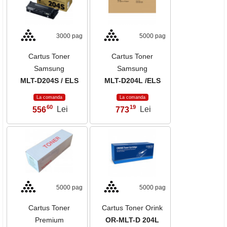
3000 pag
5000 pag
Cartus Toner
Cartus Toner
Samsung
Samsung
MLT-D204S / ELS
MLT-D204L /ELS
La comanda
La comanda
60
19
556
Lei
773
Lei
,
,
5000 pag
5000 pag
Cartus Toner
Cartus Toner Orink
Premium
OR-MLT-D 204L