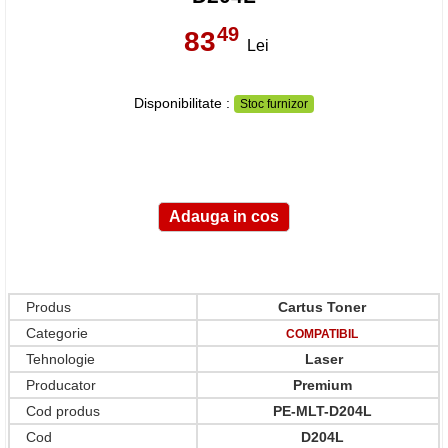
49
83
,
Lei
Disponibilitate :
Stoc furnizor
Produs
Cartus Toner
Categorie
COMPATIBIL
Tehnologie
Laser
Producator
Premium
Cod produs
PE-MLT-D204L
Cod
D204L