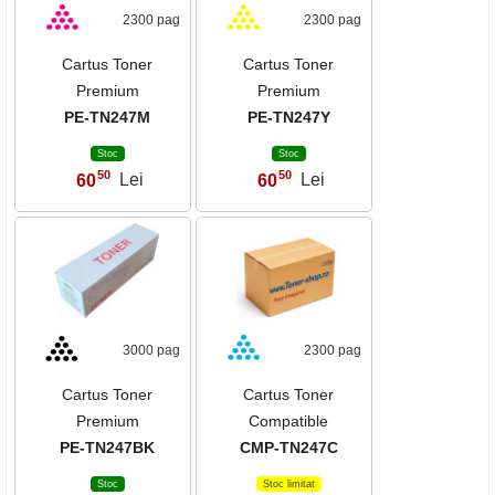
2300 pag
2300 pag
Cartus Toner
Cartus Toner
Premium
Premium
PE-TN247M
PE-TN247Y
Stoc
Stoc
50
50
60
Lei
60
Lei
,
,
3000 pag
2300 pag
Cartus Toner
Cartus Toner
Premium
Compatible
PE-TN247BK
CMP-TN247C
Stoc
Stoc limitat