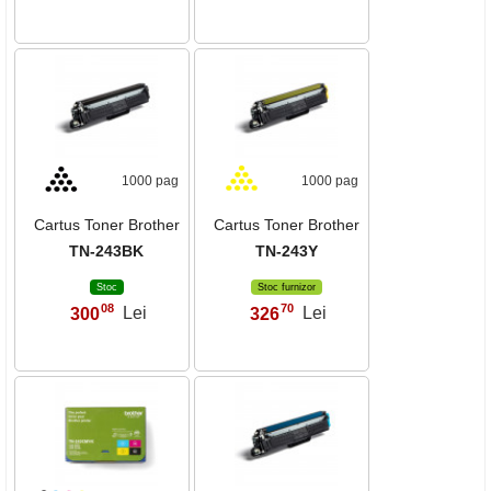
1000 pag
1000 pag
Cartus Toner Brother
Cartus Toner Brother
TN-243BK
TN-243Y
Stoc
Stoc furnizor
08
70
300
Lei
326
Lei
,
,