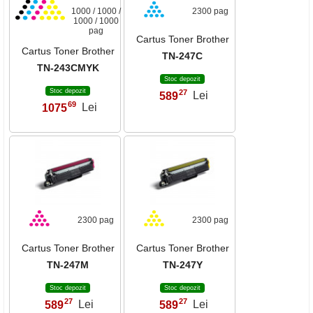
1000 / 1000 /
2300 pag
1000 / 1000
pag
Cartus Toner Brother
Cartus Toner Brother
TN-247C
TN-243CMYK
Stoc depozit
Stoc depozit
27
589
Lei
,
69
1075
Lei
,
2300 pag
2300 pag
Cartus Toner Brother
Cartus Toner Brother
TN-247M
TN-247Y
Stoc depozit
Stoc depozit
27
27
589
Lei
589
Lei
,
,