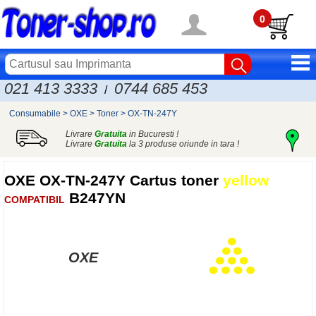
0
021 413 3333
0744 685 453
/
Consumabile
>
OXE
>
Toner
>
OX-TN-247Y
Livrare
Gratuita
in Bucuresti !
Livrare
Gratuita
la 3 produse oriunde in tara !
OXE
OX-TN-247Y Cartus toner
yellow
B247YN
COMPATIBIL
OXE