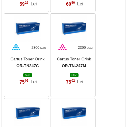
29
50
59
Lei
60
Lei
,
,
2300 pag
2300 pag
Cartus Toner Orink
Cartus Toner Orink
OR-TN247C
OR-TN-247M
Stoc
Stoc
02
02
75
Lei
75
Lei
,
,