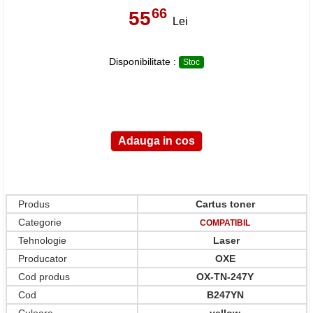
66
55
,
Lei
Disponibilitate :
Stoc
Produs
Cartus toner
Categorie
COMPATIBIL
Tehnologie
Laser
Producator
OXE
Cod produs
OX-TN-247Y
Cod
B247YN