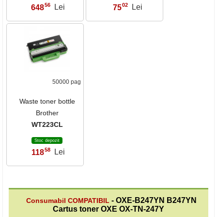
56
02
648
Lei
75
Lei
,
,
50000 pag
Waste toner bottle
Brother
WT223CL
Stoc depozit
58
118
Lei
,
- OXE-B247YN B247YN
Consumabil COMPATIBIL
Cartus toner OXE OX-TN-247Y