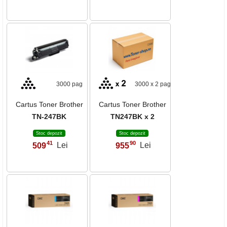
3000 pag
3000 x 2 pag
Cartus Toner Brother
Cartus Toner Brother
TN-247BK
TN247BK x 2
Stoc depozit
Stoc depozit
41
90
509
Lei
955
Lei
,
,