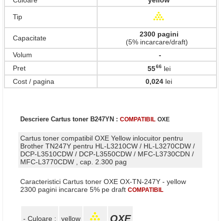
Culoare
yellow
Tip
2300 pagini
Capacitate
(5% incarcare/draft)
Volum
-
66
Pret
55
lei
,
Cost / pagina
0,024
lei
Descriere Cartus toner B247YN :
COMPATIBIL
OXE
Cartus toner compatibil OXE Yellow inlocuitor pentru
Brother TN247Y pentru HL-L3210CW / HL-L3270CDW /
DCP-L3510CDW / DCP-L3550CDW / MFC-L3730CDN /
MFC-L3770CDW , cap. 2.300 pag
Caracteristici Cartus toner OXE OX-TN-247Y - yellow
2300 pagini incarcare 5% pe draft
COMPATIBIL
OXE
- Culoare :
yellow