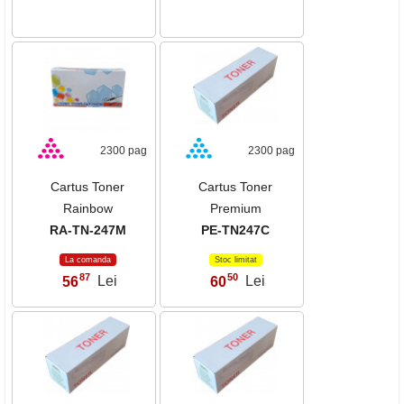
2300 pag
2300 pag
Cartus Toner
Cartus Toner
Rainbow
Premium
RA-TN-247M
PE-TN247C
La comanda
Stoc limitat
87
50
56
Lei
60
Lei
,
,