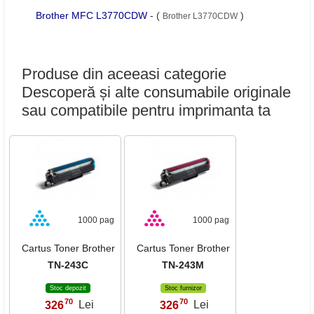
Brother MFC L3770CDW
- (
)
Brother L3770CDW
Produse din aceeasi categorie
Descoperă și alte consumabile originale
sau compatibile pentru imprimanta ta
1000 pag
1000 pag
Cartus Toner Brother
Cartus Toner Brother
TN-243C
TN-243M
Stoc depozit
Stoc furnizor
70
70
326
Lei
326
Lei
,
,