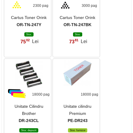
2300 pag
3000 pag
Cartus Toner Orink
Cartus Toner Orink
OR-TN-247Y
OR-TN-247BK
Stoc
Stoc
02
81
75
Lei
73
Lei
,
,
18000 pag
18000 pag
Unitate Cilindru
Unitate cilindru
Brother
Premium
DR-243CL
PE-DR243
Stoc depozit
Stoc furnizor