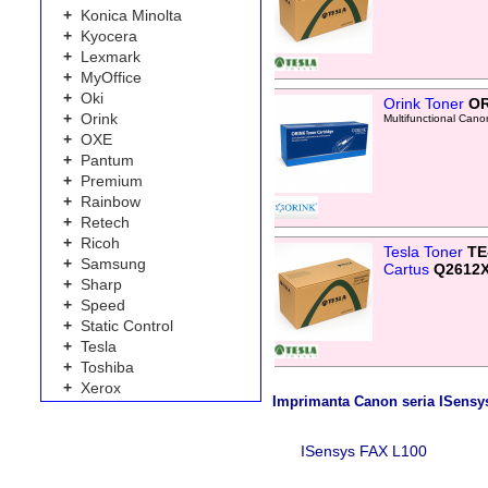
+
Konica Minolta
+
Kyocera
+
Lexmark
+
MyOffice
+
Oki
Orink Toner
OR
+
Orink
Multifunctional Can
+
OXE
+
Pantum
+
Premium
+
Rainbow
+
Retech
+
Ricoh
Tesla Toner
TE
+
Samsung
Cartus
Q2612
+
Sharp
+
Speed
+
Static Control
+
Tesla
+
Toshiba
+
Xerox
Imprimanta Canon seria ISensy
ISensys FAX L100