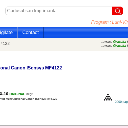
Program : Luni-Vin
gilate
Contact
Livrare
Gratuita
i
MF4122
Livrare
Gratuita
l
ional
Canon
ISensys MF4122
X-10
ORIGINAL
negru
tru Multifunctional Canon ISensys MF4122
2000 pag