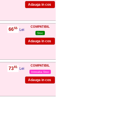
COMPATIBIL
55
66
,
Lei
Stoc
COMPATIBIL
81
73
,
Lei
Intreaba Stoc