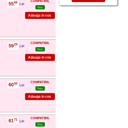
COMPATIBIL
66
55
,
Lei
Stoc
COMPATIBIL
29
59
,
Lei
Stoc
COMPATIBIL
50
60
,
Lei
Stoc
COMPATIBIL
71
61
,
Lei
Stoc