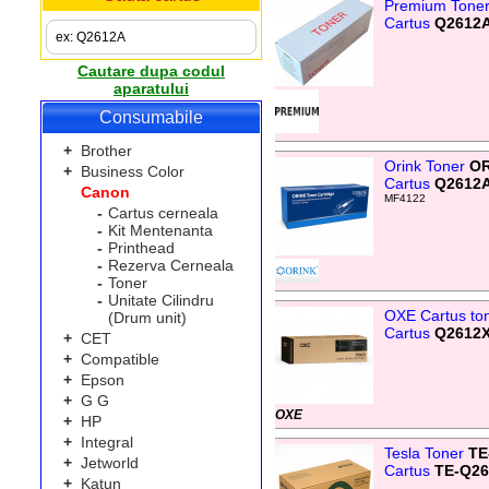
Premium Tone
Cartus
Q2612
Cautare dupa codul
aparatului
Consumabile
+
Brother
Orink Toner
OR
+
Business Color
Cartus
Q2612
Canon
MF4122
-
Cartus cerneala
-
Kit Mentenanta
-
Printhead
-
Rezerva Cerneala
-
Toner
-
Unitate Cilindru
OXE Cartus to
(Drum unit)
Cartus
Q2612
+
CET
+
Compatible
+
Epson
+
G G
OXE
+
HP
+
Integral
Tesla Toner
TE
+
Jetworld
Cartus
TE-Q2
+
Katun