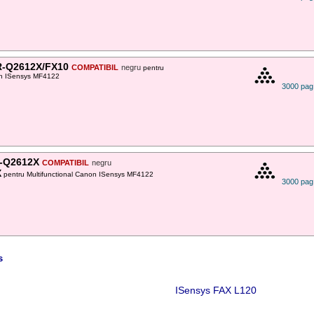
-Q2612X/FX10
COMPATIBIL
negru
pentru
on ISensys MF4122
3000 pag
-Q2612X
COMPATIBIL
negru
X
pentru Multifunctional Canon ISensys MF4122
3000 pag
s
ISensys FAX L120