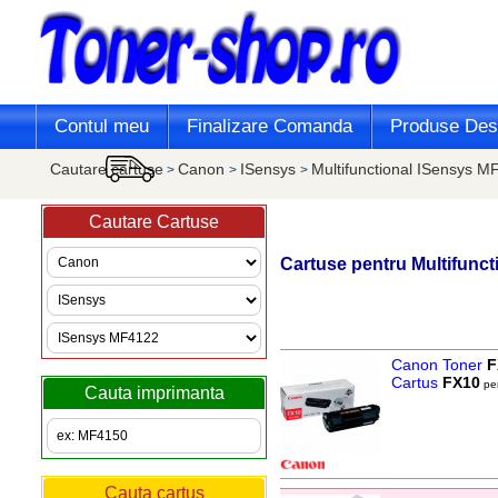
Contul meu
Finalizare Comanda
Produse Desi
Cautare cartuse
Canon
ISensys
Multifunctional ISensys 
>
>
>
Cautare Cartuse
Cartuse pentru Multifunct
Canon Toner
F
Cartus
FX10
pen
Cauta imprimanta
Cauta cartus