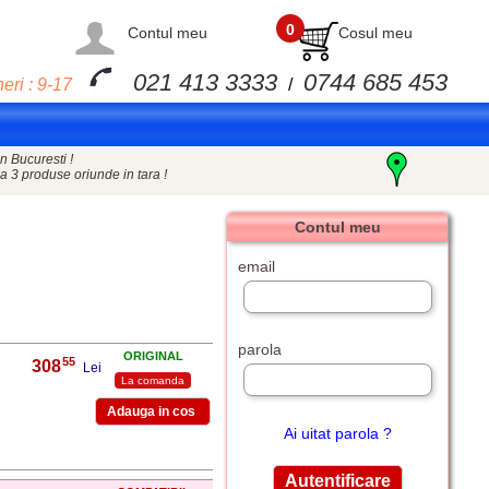
0
Contul meu
Cosul meu
021 413 3333
0744 685 453
eri : 9-17
/
n Bucuresti !
a 3 produse oriunde in tara !
Contul meu
email
parola
ORIGINAL
55
308
,
Lei
La comanda
Ai uitat parola ?