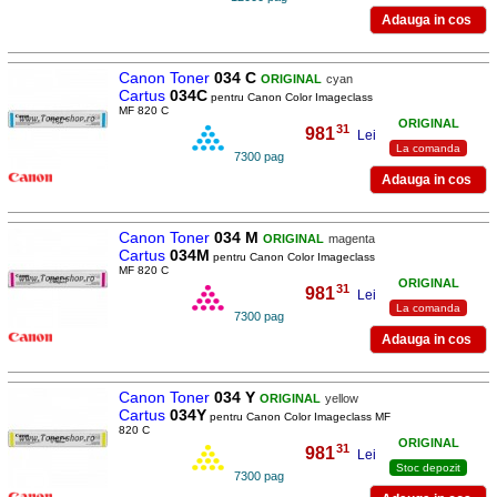
Canon Toner
034 C
ORIGINAL
cyan
Cartus
034C
pentru Canon Color Imageclass
MF 820 C
ORIGINAL
31
981
,
Lei
La comanda
7300 pag
Canon Toner
034 M
ORIGINAL
magenta
Cartus
034M
pentru Canon Color Imageclass
MF 820 C
ORIGINAL
31
981
,
Lei
La comanda
7300 pag
Canon Toner
034 Y
ORIGINAL
yellow
Cartus
034Y
pentru Canon Color Imageclass MF
820 C
ORIGINAL
31
981
,
Lei
Stoc depozit
7300 pag