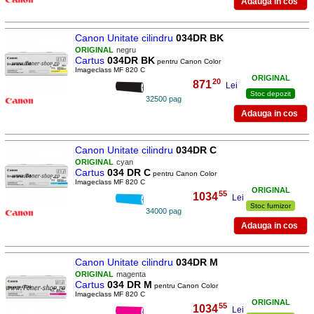
Canon Unitate cilindru
034DR BK
ORIGINAL
negru
Cartus
034DR BK
pentru Canon Color
Imageclass MF 820 C
ORIGINAL
20
871
,
Lei
Stoc depozit
32500 pag
Canon Unitate cilindru
034DR C
ORIGINAL
cyan
Cartus
034 DR C
pentru Canon Color
Imageclass MF 820 C
ORIGINAL
55
1034
,
Lei
Stoc furnizor
34000 pag
Canon Unitate cilindru
034DR M
ORIGINAL
magenta
Cartus
034 DR M
pentru Canon Color
Imageclass MF 820 C
ORIGINAL
55
1034
,
Lei