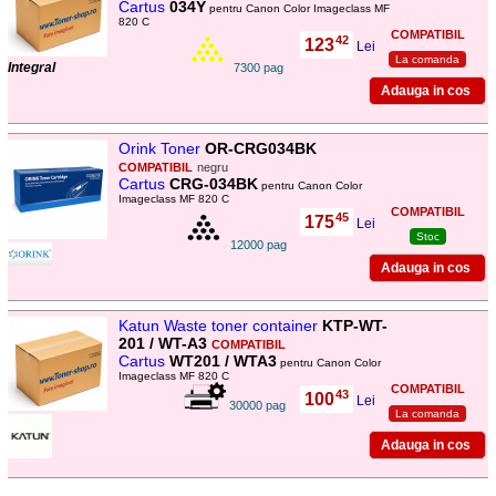
Cartus
034Y
pentru Canon Color Imageclass MF
820 C
COMPATIBIL
42
123
,
Lei
La comanda
Integral
7300 pag
Orink Toner
OR-CRG034BK
COMPATIBIL
negru
Cartus
CRG-034BK
pentru Canon Color
Imageclass MF 820 C
COMPATIBIL
45
175
,
Lei
Stoc
12000 pag
Katun Waste toner container
KTP-WT-
201 / WT-A3
COMPATIBIL
Cartus
WT201 / WTA3
pentru Canon Color
Imageclass MF 820 C
COMPATIBIL
43
100
,
Lei
30000 pag
La comanda