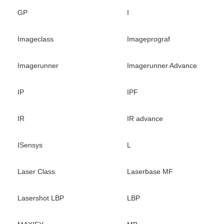
GP
I
Imageclass
Imageprograf
Imagerunner
Imagerunner Advance
IP
IPF
IR
IR advance
ISensys
L
Laser Class
Laserbase MF
Lasershot LBP
LBP