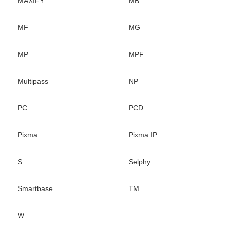
MAXIFY
MB
MF
MG
MP
MPF
Multipass
NP
PC
PCD
Pixma
Pixma IP
S
Selphy
Smartbase
TM
W