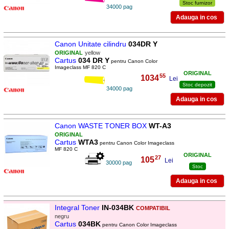
Stoc furnizor
34000 pag
Canon Unitate cilindru
034DR Y
ORIGINAL
yellow
Cartus
034 DR Y
pentru Canon Color
Imageclass MF 820 C
ORIGINAL
55
1034
,
Lei
Stoc depozit
34000 pag
Canon WASTE TONER BOX
WT-A3
ORIGINAL
Cartus
WTA3
pentru Canon Color Imageclass
MF 820 C
ORIGINAL
27
105
,
Lei
30000 pag
Stoc
Integral Toner
IN-034BK
COMPATIBIL
negru
Cartus
034BK
pentru Canon Color Imageclass