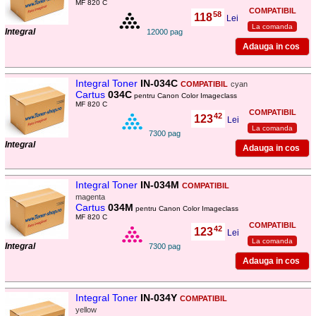
MF 820 C
COMPATIBIL
58
118
,
Lei
La comanda
Integral
12000 pag
Integral Toner
IN-034C
COMPATIBIL
cyan
Cartus
034C
pentru Canon Color Imageclass
MF 820 C
COMPATIBIL
42
123
,
Lei
La comanda
7300 pag
Integral
Integral Toner
IN-034M
COMPATIBIL
magenta
Cartus
034M
pentru Canon Color Imageclass
MF 820 C
COMPATIBIL
42
123
,
Lei
La comanda
Integral
7300 pag
Integral Toner
IN-034Y
COMPATIBIL
yellow