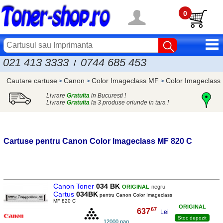
0
021 413 3333
0744 685 453
/
Cautare cartuse
Canon
Color Imageclass MF
Color Imageclass
>
>
>
Livrare
Gratuita
in Bucuresti !
Livrare
Gratuita
la 3 produse oriunde in tara !
Cartuse pentru
Canon
Color Imageclass MF 820 C
Canon Toner
034 BK
ORIGINAL
negru
Cartus
034BK
pentru Canon Color Imageclass
MF 820 C
ORIGINAL
67
637
,
Lei
Stoc depozit
12000 pag