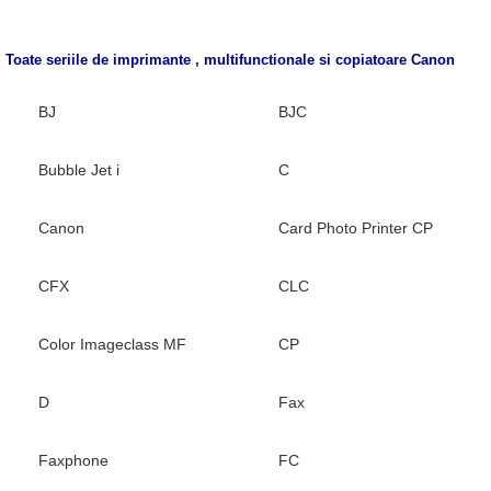
Toate seriile de imprimante , multifunctionale si copiatoare
Canon
BJ
BJC
Bubble Jet i
C
Canon
Card Photo Printer CP
CFX
CLC
Color Imageclass MF
CP
D
Fax
Faxphone
FC