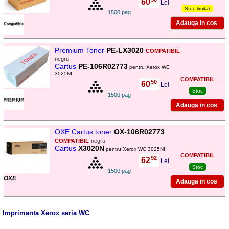
60
,
Lei
Stoc limitat
1500 pag
Premium Toner
PE-LX3020
COMPATIBIL
negru
Cartus
PE-106R02773
pentru Xerox WC
3025NI
COMPATIBIL
50
60
,
Lei
Stoc
1500 pag
OXE Cartus toner
OX-106R02773
COMPATIBIL
negru
Cartus
X3020N
pentru Xerox WC 3025NI
COMPATIBIL
92
62
,
Lei
Stoc
1500 pag
OXE
Imprimanta Xerox seria WC