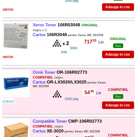
1500 pag
Xerox Toner
106R03048
ORIGINAL
negru x 2
Cartus
106R3048
pentru Xerox WC 3025NI
ORIGINAL
53
717
,
Lei
Stoc
3000
pag
Orink Toner
OR-106R02773
COMPATIBIL
negru
Cartus
OR-LX3020/LX3025
pentru Xerox
WC 3025NI
COMPATIBIL
45
54
,
Lei
Stoc
1500 pag
Compatible Toner
CMP-106R02773
COMPATIBIL
negru
Cartus
XE-3020
pentru Xerox WC 3025NI
COMPATIBIL
50