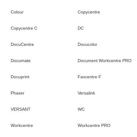
Colour
Copycentre
Copycentre C
DC
DocuCentre
Docucolor
Documate
Document Workcentre PRO
Docuprint
Faxcentre F
Phaser
Versalink
VERSANT
WC
Workcentre
Workcentre PRO