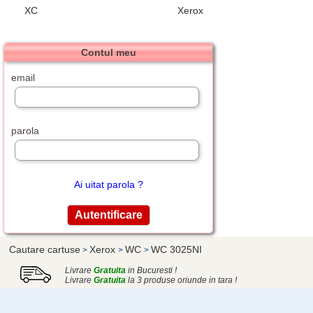
XC
Xerox
Contul meu
email
parola
Ai uitat parola ?
Cautare cartuse
Xerox
WC
WC 3025NI
>
>
>
Livrare
Gratuita
in Bucuresti !
Livrare
Gratuita
la 3 produse oriunde in tara !