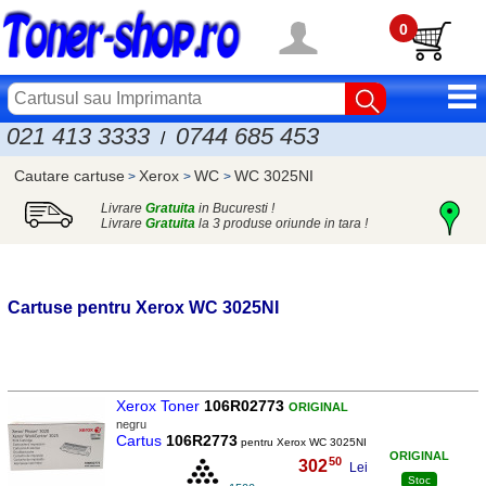
0
021 413 3333
0744 685 453
/
Cautare cartuse
Xerox
WC
WC 3025NI
>
>
>
Livrare
Gratuita
in Bucuresti !
Livrare
Gratuita
la 3 produse oriunde in tara !
Cartuse pentru
Xerox
WC 3025NI
Xerox Toner
106R02773
ORIGINAL
negru
Cartus
106R2773
pentru Xerox WC 3025NI
ORIGINAL
50
302
,
Lei
Stoc