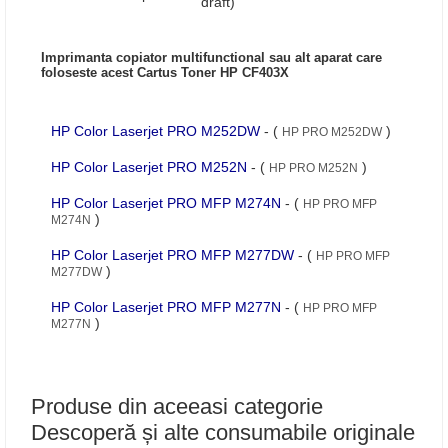
draft)
Imprimanta copiator multifunctional sau alt aparat care
foloseste acest Cartus Toner HP CF403X
HP Color Laserjet PRO M252DW
- (
)
HP PRO M252DW
HP Color Laserjet PRO M252N
- (
)
HP PRO M252N
HP Color Laserjet PRO MFP M274N
- (
HP PRO MFP
)
M274N
HP Color Laserjet PRO MFP M277DW
- (
HP PRO MFP
)
M277DW
HP Color Laserjet PRO MFP M277N
- (
HP PRO MFP
)
M277N
Produse din aceeasi categorie
Descoperă și alte consumabile originale