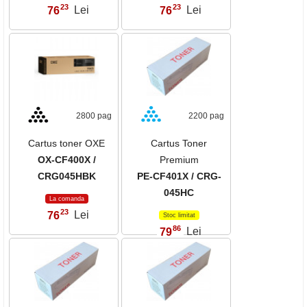
23
23
76
Lei
76
Lei
,
,
2800 pag
2200 pag
Cartus toner OXE
Cartus Toner
OX-CF400X /
Premium
CRG045HBK
PE-CF401X / CRG-
045HC
La comanda
23
76
Lei
,
Stoc limitat
86
79
Lei
,