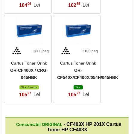
06
85
104
Lei
102
Lei
,
,
2800 pag
3100 pag
Cartus Toner Orink
Cartus Toner Orink
OR-CF400X / CRG-
OR-
045HBK
CF540X/CF400X/054H/045HBK
Stoc furnizor
Stoc
27
27
105
Lei
105
Lei
,
,
- CF403X HP 201X Cartus
Consumabil ORIGINAL
Toner HP CF403X