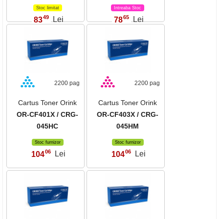
Stoc limitat
Intreaba Stoc
49
65
83
Lei
78
Lei
,
,
2200 pag
2200 pag
Cartus Toner Orink
Cartus Toner Orink
OR-CF401X / CRG-
OR-CF403X / CRG-
045HC
045HM
Stoc furnizor
Stoc furnizor
06
06
104
Lei
104
Lei
,
,