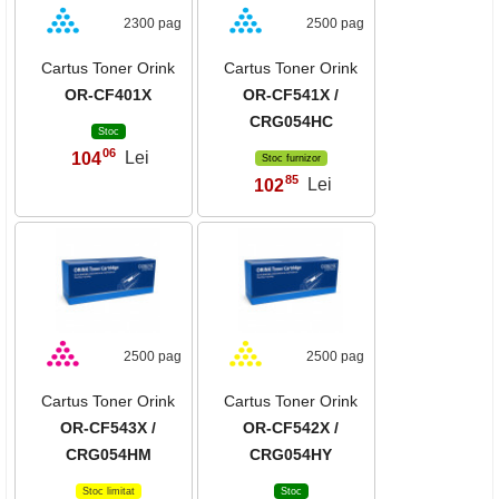
2300 pag
2500 pag
Cartus Toner Orink
Cartus Toner Orink
OR-CF401X
OR-CF541X /
CRG054HC
Stoc
06
104
Lei
,
Stoc furnizor
85
102
Lei
,
2500 pag
2500 pag
Cartus Toner Orink
Cartus Toner Orink
OR-CF543X /
OR-CF542X /
CRG054HM
CRG054HY
Stoc limitat
Stoc