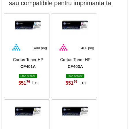
sau compatibile pentru imprimanta ta
1400 pag
1400 pag
Cartus Toner HP
Cartus Toner HP
CF401A
CF403A
Stoc depozit
Stoc depozit
76
76
551
Lei
551
Lei
,
,