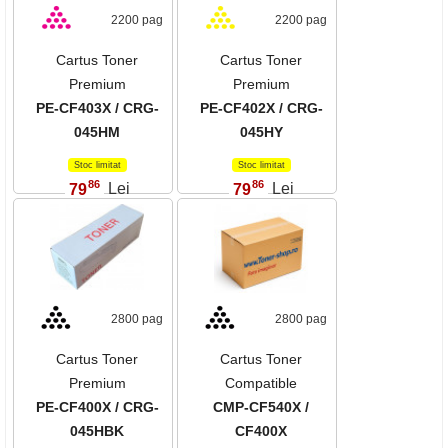
2200 pag
2200 pag
Cartus Toner
Cartus Toner
Premium
Premium
PE-CF403X / CRG-
PE-CF402X / CRG-
045HM
045HY
Stoc limitat
Stoc limitat
86
86
79
Lei
79
Lei
,
,
2800 pag
2800 pag
Cartus Toner
Cartus Toner
Premium
Compatible
PE-CF400X / CRG-
CMP-CF540X /
045HBK
CF400X