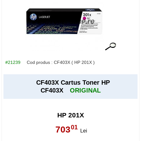
#21239
Cod produs :
CF403X
( HP 201X )
CF403X Cartus Toner HP
CF403X
ORIGINAL
HP 201X
01
703
,
Lei