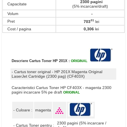
2300 pagini
Capacitate
(5% incarcare/draft)
Volum
-
01
Pret
703
lei
,
Cost / pagina
0,306
lei
Descriere Cartus Toner HP 201X :
ORIGINAL
- Cartus toner original - HP 201X Magenta Original
LaserJet Cartridge (2300 pag) (CF403X)
Caracteristici Cartus Toner HP CF403X - magenta 2300
pagini incarcare 5% pe draft
ORIGINAL
- Culoare :
magenta
2300 pagini (5% incarcare /
- Cartus Toner pentru :