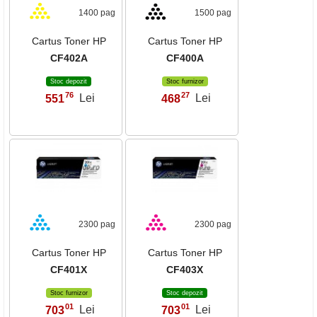
1400 pag
1500 pag
Cartus Toner HP
Cartus Toner HP
CF402A
CF400A
Stoc depozit
Stoc furnizor
76
27
551
Lei
468
Lei
,
,
2300 pag
2300 pag
Cartus Toner HP
Cartus Toner HP
CF401X
CF403X
Stoc furnizor
Stoc depozit
01
01
703
Lei
703
Lei
,
,