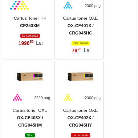
2300 pag
Cartus Toner HP
Cartus toner OXE
CF253XM
OX-CF401X /
CRG045HC
La comanda
50
1996
Lei
,
Stoc limitat
23
76
Lei
,
2300 pag
2300 pag
Cartus toner OXE
Cartus toner OXE
OX-CF403X /
OX-CF402X /
CRG045HM
CRG045HY
Stoc
La comanda