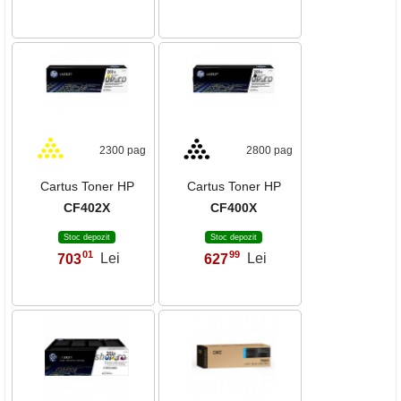
2300 pag
2800 pag
Cartus Toner HP
Cartus Toner HP
CF402X
CF400X
Stoc depozit
Stoc depozit
01
99
703
Lei
627
Lei
,
,