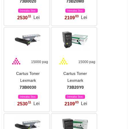
73B0020
73B20M0
Intreaba Stoc
Intreaba Stoc
11
03
2530
Lei
2109
Lei
,
,
15000 pag
15000 pag
Cartus Toner
Cartus Toner
Lexmark
Lexmark
73B0030
73B20Y0
Intreaba Stoc
Intreaba Stoc
11
03
2530
Lei
2109
Lei
,
,