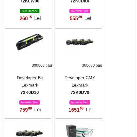
72K0W00
72K0DK0
Stoc depozit
Intreaba Stoc
15
39
260
Lei
555
Lei
,
,
300000 pag
300000 pag
Developer Bk
Developer CMY
Lexmark
Lexmark
72K0D10
72K0DV0
Intreaba Stoc
Intreaba Stoc
88
65
759
Lei
1651
Lei
,
,