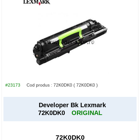
#23173
Cod produs :
72K0DK0
( 72K0DK0 )
Developer Bk Lexmark
72K0DK0
ORIGINAL
72K0DK0