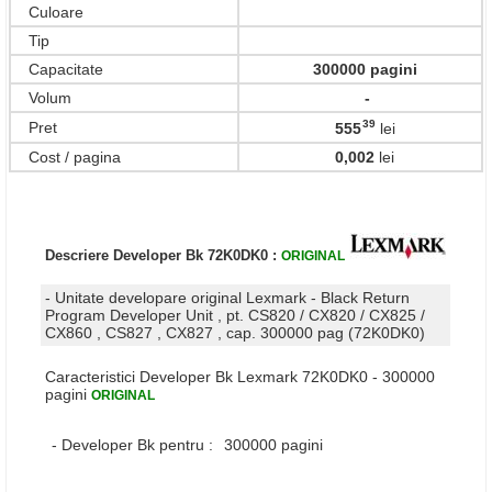
Culoare
Tip
Capacitate
300000 pagini
Volum
-
39
Pret
555
lei
,
Cost / pagina
0,002
lei
Descriere Developer Bk 72K0DK0 :
ORIGINAL
- Unitate developare original Lexmark - Black Return
Program Developer Unit , pt. CS820 / CX820 / CX825 /
CX860 , CS827 , CX827 , cap. 300000 pag (72K0DK0)
Caracteristici Developer Bk Lexmark 72K0DK0 - 300000
pagini
ORIGINAL
- Developer Bk pentru :
300000 pagini