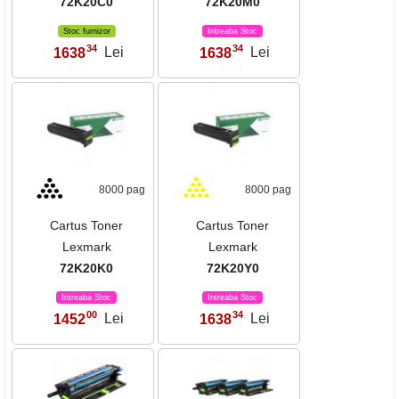
72K20C0
72K20M0
Stoc furnizor
Intreaba Stoc
34
34
1638
Lei
1638
Lei
,
,
8000 pag
8000 pag
Cartus Toner
Cartus Toner
Lexmark
Lexmark
72K20K0
72K20Y0
Intreaba Stoc
Intreaba Stoc
00
34
1452
Lei
1638
Lei
,
,