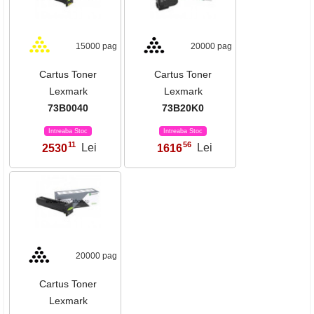
15000 pag
20000 pag
Cartus Toner
Cartus Toner
Lexmark
Lexmark
73B0040
73B20K0
Intreaba Stoc
Intreaba Stoc
11
56
2530
Lei
1616
Lei
,
,
20000 pag
Cartus Toner
Lexmark