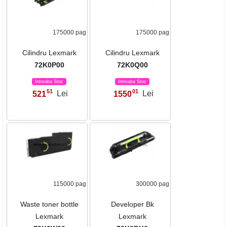
175000 pag
175000 pag
Cilindru Lexmark
Cilindru Lexmark
72K0P00
72K0Q00
Intreaba Stoc
Intreaba Stoc
51
01
521
Lei
1550
Lei
,
,
115000 pag
300000 pag
Waste toner bottle
Developer Bk
Lexmark
Lexmark