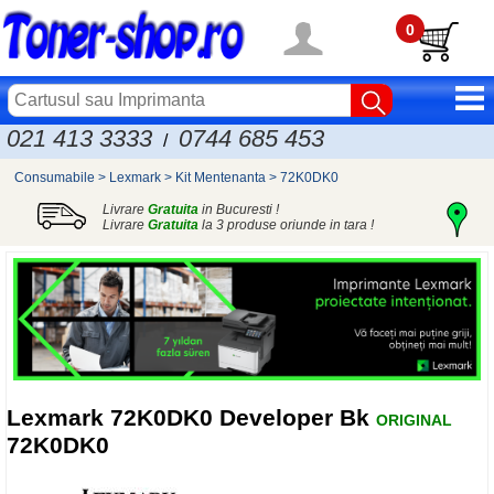
0
021 413 3333
0744 685 453
/
Consumabile
>
Lexmark
>
Kit Mentenanta
>
72K0DK0
Livrare
Gratuita
in Bucuresti !
Livrare
Gratuita
la 3 produse oriunde in tara !
Lexmark
72K0DK0 Developer Bk
ORIGINAL
72K0DK0