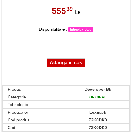
39
555
,
Lei
Disponibilitate :
Intreaba Stoc
Produs
Developer Bk
Categorie
ORIGINAL
Tehnologie
Producator
Lexmark
Cod produs
72K0DK0
Cod
72K0DK0