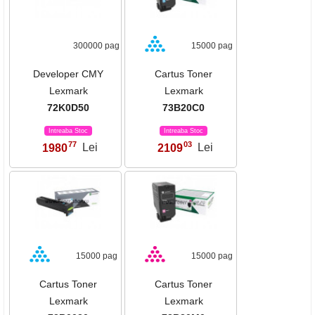
300000 pag
15000 pag
Developer CMY
Cartus Toner
Lexmark
Lexmark
72K0D50
73B20C0
Intreaba Stoc
Intreaba Stoc
77
03
1980
Lei
2109
Lei
,
,
15000 pag
15000 pag
Cartus Toner
Cartus Toner
Lexmark
Lexmark