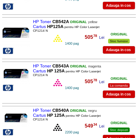
HP Toner
CB542A
ORIGINAL
yellow
Cartus
HP125A
pentru HP Color Laserjet
CP1214 N
ORIGINAL
78
505
,
Lei
Stoc furnizor
1400 pag
HP Toner
CB543A
ORIGINAL
magenta
Cartus
HP 125A
pentru HP Color Laserjet
CP1214 N
ORIGINAL
78
505
,
Lei
La comanda
1400 pag
HP Toner
CB540A
ORIGINAL
negru
Cartus
HP 125A
pentru HP Color Laserjet
CP1214 N
ORIGINAL
34
549
,
Lei
Stoc depozit
2200 pag