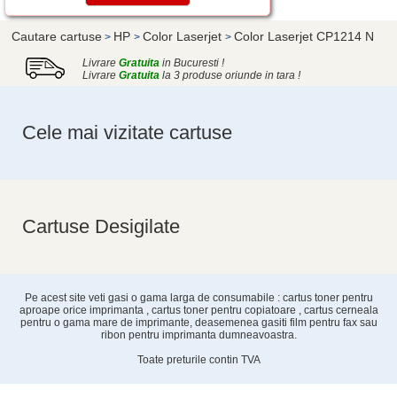
Cautare cartuse
HP
Color Laserjet
Color Laserjet CP1214 N
>
>
>
Livrare
Gratuita
in Bucuresti !
Livrare
Gratuita
la 3 produse oriunde in tara !
Cele mai vizitate cartuse
Cartuse Desigilate
Pe acest site veti gasi o gama larga de consumabile : cartus toner pentru
aproape orice imprimanta , cartus toner pentru copiatoare , cartus cerneala
pentru o gama mare de imprimante, deasemenea gasiti film pentru fax sau
ribon pentru imprimanta dumneavoastra.
Toate preturile contin TVA