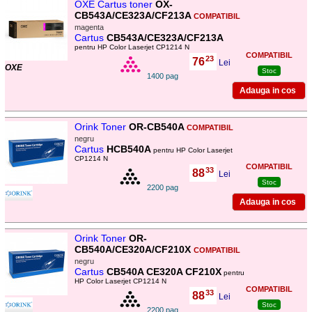
OXE Cartus toner
OX-
CB543A/CE323A/CF213A
COMPATIBIL
magenta
Cartus
CB543A/CE323A/CF213A
pentru HP Color Laserjet CP1214 N
COMPATIBIL
23
76
,
Lei
OXE
Stoc
1400 pag
Orink Toner
OR-CB540A
COMPATIBIL
negru
Cartus
HCB540A
pentru HP Color Laserjet
CP1214 N
COMPATIBIL
33
88
,
Lei
Stoc
2200 pag
Orink Toner
OR-
CB540A/CE320A/CF210X
COMPATIBIL
negru
Cartus
CB540A CE320A CF210X
pentru
HP Color Laserjet CP1214 N
COMPATIBIL
33
88
,
Lei
Stoc
2200 pag