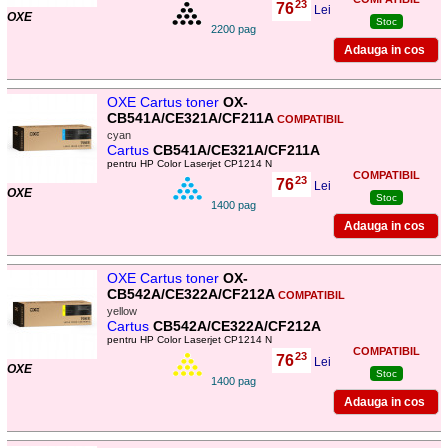
23
76
,
Lei
OXE
Stoc
2200 pag
OXE Cartus toner
OX-
CB541A/CE321A/CF211A
COMPATIBIL
cyan
Cartus
CB541A/CE321A/CF211A
pentru HP Color Laserjet CP1214 N
COMPATIBIL
23
76
,
Lei
OXE
Stoc
1400 pag
OXE Cartus toner
OX-
CB542A/CE322A/CF212A
COMPATIBIL
yellow
Cartus
CB542A/CE322A/CF212A
pentru HP Color Laserjet CP1214 N
COMPATIBIL
23
76
,
Lei
OXE
Stoc
1400 pag