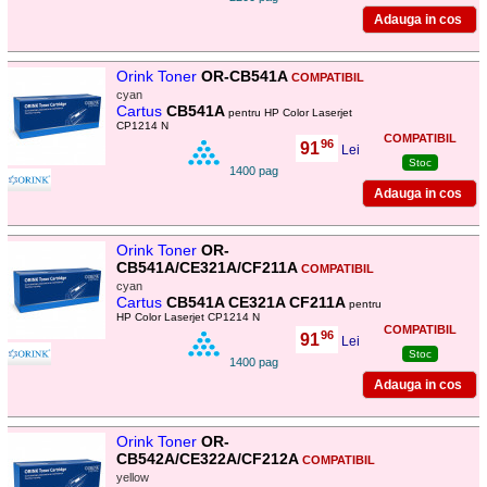
Orink Toner
OR-CB541A
COMPATIBIL
cyan
Cartus
CB541A
pentru HP Color Laserjet
CP1214 N
COMPATIBIL
96
91
,
Lei
Stoc
1400 pag
Orink Toner
OR-
CB541A/CE321A/CF211A
COMPATIBIL
cyan
Cartus
CB541A CE321A CF211A
pentru
HP Color Laserjet CP1214 N
COMPATIBIL
96
91
,
Lei
Stoc
1400 pag
Orink Toner
OR-
CB542A/CE322A/CF212A
COMPATIBIL
yellow