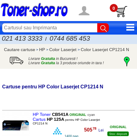
0
021 413 3333
0744 685 453
/
Cautare cartuse
HP
Color Laserjet
Color Laserjet CP1214 N
>
>
>
Livrare
Gratuita
in Bucuresti !
Livrare
Gratuita
la 3 produse oriunde in tara !
Cartuse pentru
HP
Color Laserjet CP1214 N
HP Toner
CB541A
ORIGINAL
cyan
Cartus
HP 125A
pentru HP Color Laserjet
CP1214 N
ORIGINAL
78
505
,
Lei
Stoc depozit
1400 pag