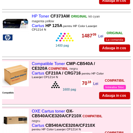
HP Toner
CF373AM
ORIGINAL
kit cyan
magenta yellow
Cartus
HP 125A
pentru HP Color Laserjet
CP1214 N
ORIGINAL
09
1487
,
Lei
La comanda
1400 pag
Compatible Toner
CMP-CB540A /
CE320A
COMPATIBIL
negru
Cartus
CF210A / CRG716
pentru HP Color
Laserjet CP1214 N
COMPATIBIL
18
70
,
Lei
Intreaba Stoc
1600 pag
OXE Cartus toner
OX-
CB540A/CE320A/CF210X
COMPATIBIL
negru
Cartus
CB540A/CE320A/CF210X
pentru HP Color Laserjet CP1214 N
COMPATIBIL