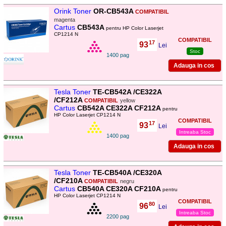
Orink Toner
OR-CB543A
COMPATIBIL
magenta
Cartus
CB543A
pentru HP Color Laserjet
CP1214 N
COMPATIBIL
17
93
,
Lei
Stoc
1400 pag
Tesla Toner
TE-CB542A /CE322A
/CF212A
COMPATIBIL
yellow
Cartus
CB542A CE322A CF212A
pentru
HP Color Laserjet CP1214 N
COMPATIBIL
17
93
,
Lei
Intreaba Stoc
1400 pag
Tesla Toner
TE-CB540A /CE320A
/CF210A
COMPATIBIL
negru
Cartus
CB540A CE320A CF210A
pentru
HP Color Laserjet CP1214 N
COMPATIBIL
80
96
,
Lei
Intreaba Stoc
2200 pag