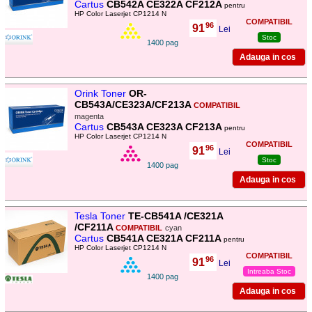
Cartus
CB542A CE322A CF212A
pentru
HP Color Laserjet CP1214 N
COMPATIBIL
96
91
,
Lei
Stoc
1400 pag
Orink Toner
OR-
CB543A/CE323A/CF213A
COMPATIBIL
magenta
Cartus
CB543A CE323A CF213A
pentru
HP Color Laserjet CP1214 N
COMPATIBIL
96
91
,
Lei
Stoc
1400 pag
Tesla Toner
TE-CB541A /CE321A
/CF211A
COMPATIBIL
cyan
Cartus
CB541A CE321A CF211A
pentru
HP Color Laserjet CP1214 N
COMPATIBIL
96
91
,
Lei
Intreaba Stoc
1400 pag