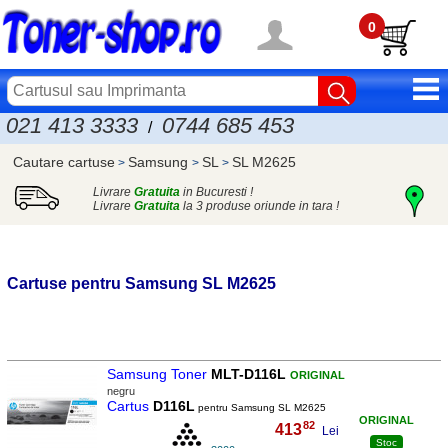
0
021 413 3333
0744 685 453
/
Cautare cartuse
Samsung
SL
SL M2625
>
>
>
Livrare
Gratuita
in Bucuresti !
Livrare
Gratuita
la 3 produse oriunde in tara !
Cartuse pentru
Samsung
SL M2625
Samsung Toner
MLT-D116L
ORIGINAL
negru
Cartus
D116L
pentru Samsung SL M2625
ORIGINAL
82
413
,
Lei
Stoc