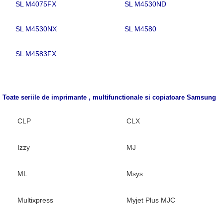
SL M4075FX
SL M4530ND
SL M4530NX
SL M4580
SL M4583FX
Toate seriile de imprimante , multifunctionale si copiatoare
Samsung
CLP
CLX
Izzy
MJ
ML
Msys
Multixpress
Myjet Plus MJC