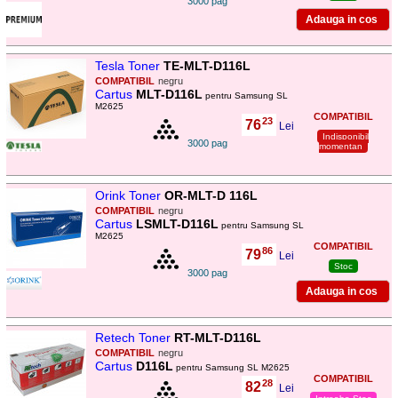
3000 pag
Tesla Toner
TE-MLT-D116L
COMPATIBIL
negru
Cartus
MLT-D116L
pentru Samsung SL
M2625
COMPATIBIL
23
76
,
Lei
Indisponibil
3000 pag
momentan
Orink Toner
OR-MLT-D 116L
COMPATIBIL
negru
Cartus
LSMLT-D116L
pentru Samsung SL
M2625
COMPATIBIL
86
79
,
Lei
Stoc
3000 pag
Retech Toner
RT-MLT-D116L
COMPATIBIL
negru
Cartus
D116L
pentru Samsung SL M2625
COMPATIBIL
28
82
,
Lei