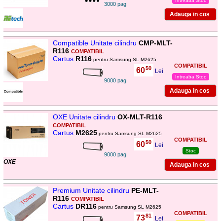
Intreaba Stoc
3000 pag
Compatible Unitate cilindru
CMP-MLT-
R116
COMPATIBIL
Cartus
R116
pentru Samsung SL M2625
COMPATIBIL
50
60
,
Lei
Intreaba Stoc
9000 pag
OXE Unitate cilindru
OX-MLT-R116
COMPATIBIL
Cartus
M2625
pentru Samsung SL M2625
COMPATIBIL
50
60
,
Lei
Stoc
9000 pag
OXE
Premium Unitate cilindru
PE-MLT-
R116
COMPATIBIL
Cartus
DR116
pentru Samsung SL M2625
COMPATIBIL
81
73
,
Lei