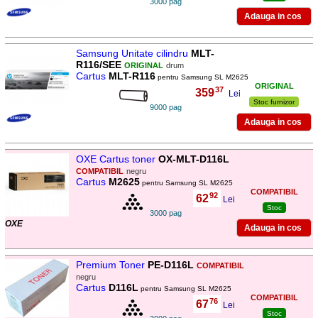
3000 pag
Samsung Unitate cilindru
MLT-
R116/SEE
ORIGINAL
drum
Cartus
MLT-R116
pentru Samsung SL M2625
ORIGINAL
37
359
,
Lei
Stoc furnizor
9000 pag
OXE Cartus toner
OX-MLT-D116L
COMPATIBIL
negru
Cartus
M2625
pentru Samsung SL M2625
COMPATIBIL
92
62
,
Lei
Stoc
3000 pag
OXE
Premium Toner
PE-D116L
COMPATIBIL
negru
Cartus
D116L
pentru Samsung SL M2625
COMPATIBIL
76
67
,
Lei
Stoc