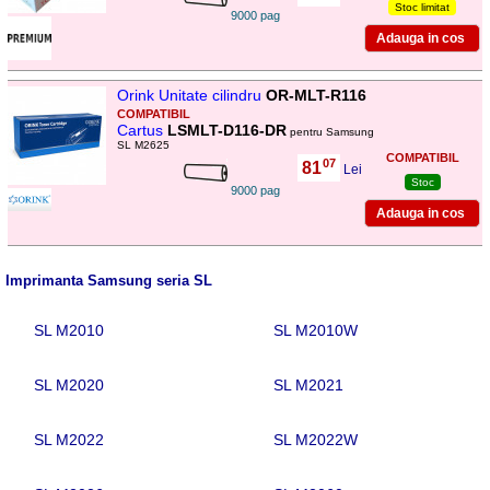
Stoc limitat
9000 pag
Orink Unitate cilindru
OR-MLT-R116
COMPATIBIL
Cartus
LSMLT-D116-DR
pentru Samsung
SL M2625
COMPATIBIL
07
81
,
Lei
Stoc
9000 pag
Imprimanta Samsung seria SL
SL M2010
SL M2010W
SL M2020
SL M2021
SL M2022
SL M2022W