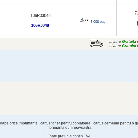
7
106R03048
3.000 pag
106R3048
Livrare
Gratuita
i
Livrare
Gratuita
l
proape orice imprimanta , cartus toner pentru copiatoare , cartus cerneala pentru o
imprimanta dumneavoastra.
Toate preturile contin TVA