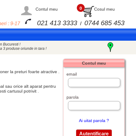
0
Contul meu
Cosul meu
021 413 3333
0744 685 453
eri : 9-17
/
n Bucuresti !
a 3 produse oriunde in tara !
Contul meu
toner
la preturi foarte atractive .
email
l sau orice alt aparat pentru
i cartusul potrivit .
parola
Ai uitat parola ?