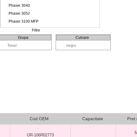
Filtre
Grupa
Culoare
Toner
negru
Cod OEM
Capacitate
Pret
OR-106R02773