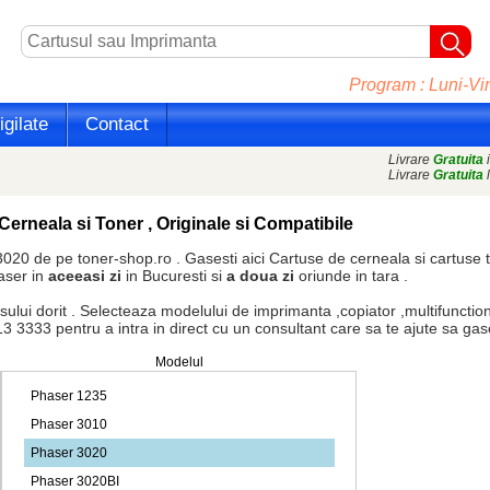
Program : Luni-Vin
gilate
Contact
Livrare
Gratuita
i
Livrare
Gratuita
l
Cerneala si Toner , Originale si Compatibile
020 de pe toner-shop.ro . Gasesti aici
Cartuse de cerneala
si
cartuse 
aser in
aceeasi zi
in Bucuresti si
a doua zi
oriunde in tara .
dorit . Selecteaza modelului de imprimanta ,copiator ,multifunctiona
3333 pentru a intra in direct cu un consultant care sa te ajute sa gasest
Modelul