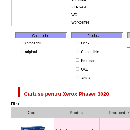
Categorie
Producator
compatibil
Orink
original
Compatible
Premium
OXE
Xerox
Cartuse pentru
Xerox Phaser 3020
Filtru
Cod
Produs
Producator