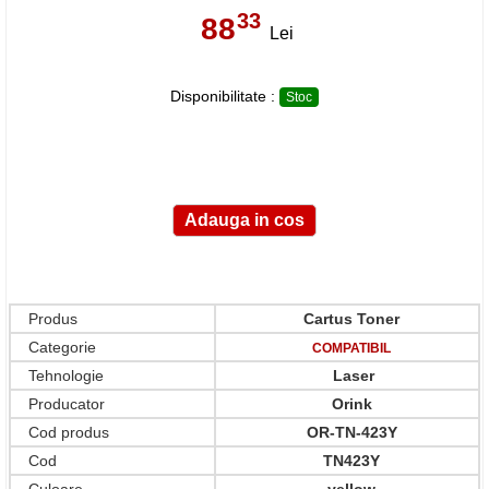
33
88
,
Lei
Disponibilitate :
Stoc
Produs
Cartus Toner
Categorie
COMPATIBIL
Tehnologie
Laser
Producator
Orink
Cod produs
OR-TN-423Y
Cod
TN423Y