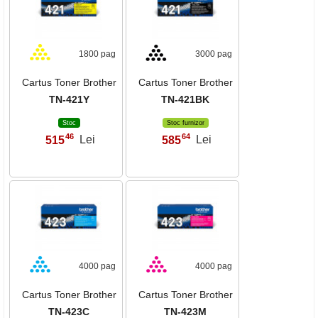
1800 pag
3000 pag
Cartus Toner Brother
Cartus Toner Brother
TN-421Y
TN-421BK
Stoc
Stoc furnizor
46
64
515
Lei
585
Lei
,
,
4000 pag
4000 pag
Cartus Toner Brother
Cartus Toner Brother
TN-423C
TN-423M