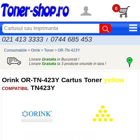
0
021 413 3333
0744 685 453
/
Consumabile
>
Orink
>
Toner
>
OR-TN-423Y
Livrare
Gratuita
in Bucuresti !
Livrare
Gratuita
la 3 produse oriunde in tara !
Orink
OR-TN-423Y Cartus Toner
yellow
TN423Y
COMPATIBIL