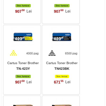
Stoc furnizor
Stoc furnizor
50
50
907
Lei
907
Lei
,
,
4000 pag
6500 pag
Cartus Toner Brother
Cartus Toner Brother
TN-423Y
TN423BK
Stoc furnizor
Stoc limitat
50
55
907
Lei
671
Lei
,
,