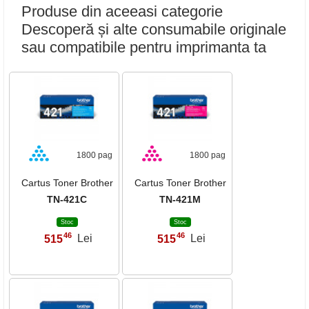
Produse din aceeasi categorie
Descoperă și alte consumabile originale
sau compatibile pentru imprimanta ta
1800 pag
1800 pag
Cartus Toner Brother
Cartus Toner Brother
TN-421C
TN-421M
Stoc
Stoc
46
46
515
Lei
515
Lei
,
,