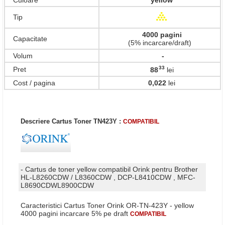
Culoare
yellow
Tip
4000 pagini
Capacitate
(5% incarcare/draft)
Volum
-
33
Pret
88
lei
,
Cost / pagina
0,022
lei
Descriere Cartus Toner TN423Y :
COMPATIBIL
- Cartus de toner yellow compatibil Orink pentru Brother
HL-L8260CDW / L8360CDW , DCP-L8410CDW , MFC-
L8690CDWL8900CDW
Caracteristici Cartus Toner Orink OR-TN-423Y - yellow
4000 pagini incarcare 5% pe draft
COMPATIBIL