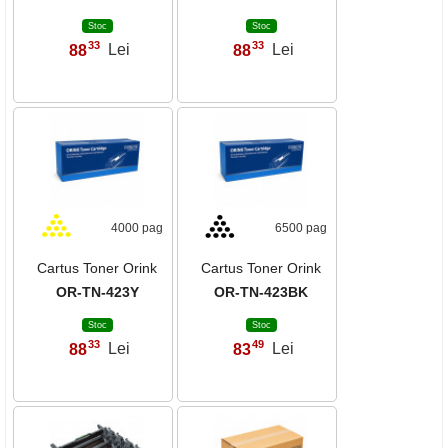
Stoc
Stoc
33
33
88
Lei
88
Lei
,
,
4000 pag
6500 pag
Cartus Toner Orink
Cartus Toner Orink
OR-TN-423Y
OR-TN-423BK
Stoc
Stoc
33
49
88
Lei
83
Lei
,
,