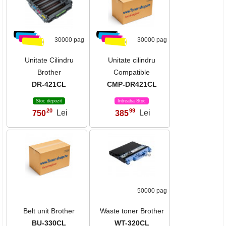
30000 pag
30000 pag
Unitate Cilindru
Unitate cilindru
Brother
Compatible
DR-421CL
CMP-DR421CL
Stoc depozit
Intreaba Stoc
20
99
750
Lei
385
Lei
,
,
50000 pag
Belt unit Brother
Waste toner Brother
BU-330CL
WT-320CL