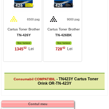
6500 pag
9000 pag
Cartus Toner Brother
Cartus Toner Brother
TN-426Y
TN-426BK
Stoc furnizor
Stoc furnizor
52
42
1345
Lei
728
Lei
,
,
- TN423Y Cartus Toner
Consumabil COMPATIBIL
Orink OR-TN-423Y
Contul meu