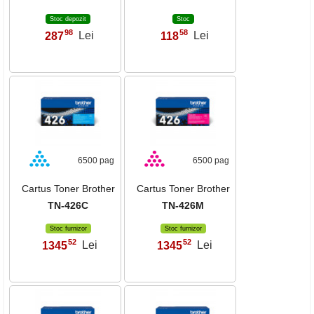
Stoc depozit
Stoc
98
58
287
Lei
118
Lei
,
,
6500 pag
6500 pag
Cartus Toner Brother
Cartus Toner Brother
TN-426C
TN-426M
Stoc furnizor
Stoc furnizor
52
52
1345
Lei
1345
Lei
,
,