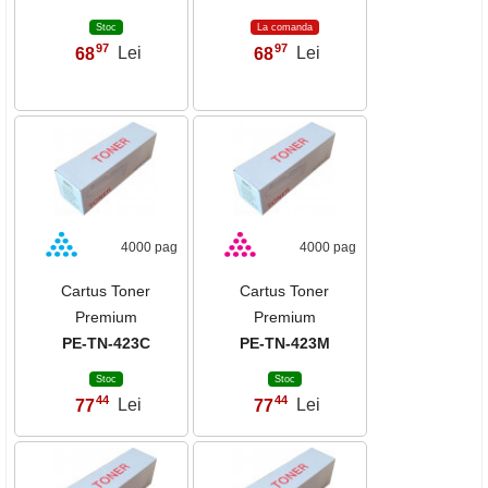
Stoc
La comanda
97
97
68
Lei
68
Lei
,
,
4000 pag
4000 pag
Cartus Toner
Cartus Toner
Premium
Premium
PE-TN-423C
PE-TN-423M
Stoc
Stoc
44
44
77
Lei
77
Lei
,
,