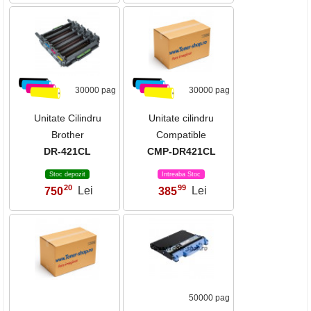
30000 pag
30000 pag
Unitate Cilindru
Unitate cilindru
Brother
Compatible
DR-421CL
CMP-DR421CL
Stoc depozit
Intreaba Stoc
20
99
750
Lei
385
Lei
,
,
50000 pag