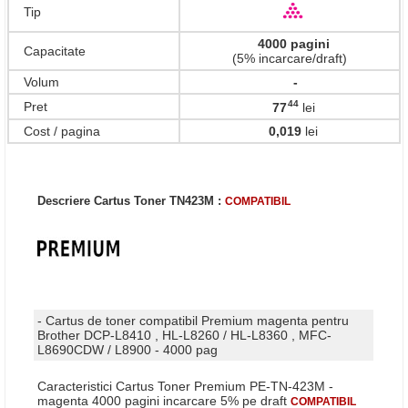
Tip
4000 pagini
Capacitate
(5% incarcare/draft)
Volum
-
44
Pret
77
lei
,
Cost / pagina
0,019
lei
Descriere Cartus Toner TN423M :
COMPATIBIL
- Cartus de toner compatibil Premium magenta pentru
Brother DCP-L8410 , HL-L8260 / HL-L8360 , MFC-
L8690CDW / L8900 - 4000 pag
Caracteristici Cartus Toner Premium PE-TN-423M -
magenta 4000 pagini incarcare 5% pe draft
COMPATIBIL