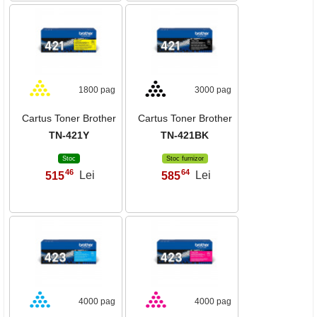
1800 pag
3000 pag
Cartus Toner Brother
Cartus Toner Brother
TN-421Y
TN-421BK
Stoc
Stoc furnizor
46
64
515
Lei
585
Lei
,
,
4000 pag
4000 pag