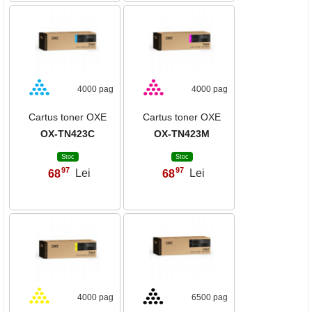
4000 pag
4000 pag
Cartus toner OXE
Cartus toner OXE
OX-TN423C
OX-TN423M
Stoc
Stoc
97
97
68
Lei
68
Lei
,
,
4000 pag
6500 pag