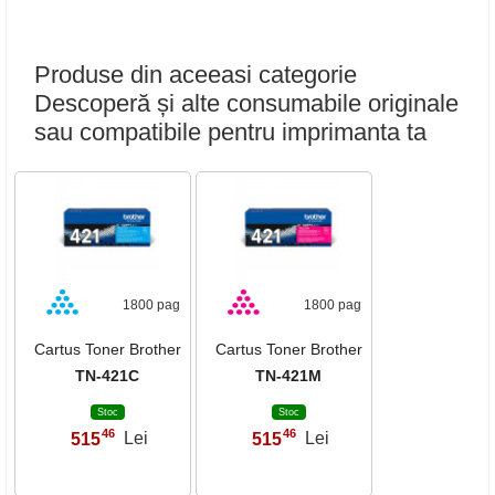
Produse din aceeasi categorie
Descoperă și alte consumabile originale
sau compatibile pentru imprimanta ta
1800 pag
1800 pag
Cartus Toner Brother
Cartus Toner Brother
TN-421C
TN-421M
Stoc
Stoc
46
46
515
Lei
515
Lei
,
,