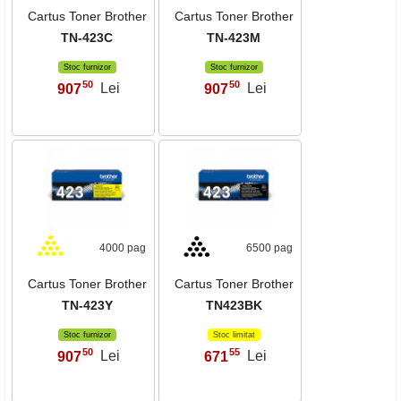
Cartus Toner Brother
Cartus Toner Brother
TN-423C
TN-423M
Stoc furnizor
Stoc furnizor
50
50
907
Lei
907
Lei
,
,
4000 pag
6500 pag
Cartus Toner Brother
Cartus Toner Brother
TN-423Y
TN423BK
Stoc furnizor
Stoc limitat
50
55
907
Lei
671
Lei
,
,