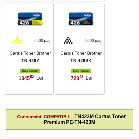
6500 pag
9000 pag
Cartus Toner Brother
Cartus Toner Brother
TN-426Y
TN-426BK
Stoc furnizor
Stoc furnizor
52
42
1345
Lei
728
Lei
,
,
- TN423M Cartus Toner
Consumabil COMPATIBIL
Premium PE-TN-423M