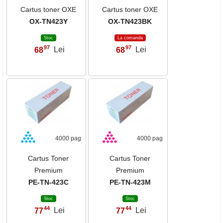
Cartus toner OXE
Cartus toner OXE
OX-TN423Y
OX-TN423BK
Stoc
La comanda
97
97
68
Lei
68
Lei
,
,
4000 pag
4000 pag
Cartus Toner
Cartus Toner
Premium
Premium
PE-TN-423C
PE-TN-423M
Stoc
Stoc
44
44
77
Lei
77
Lei
,
,