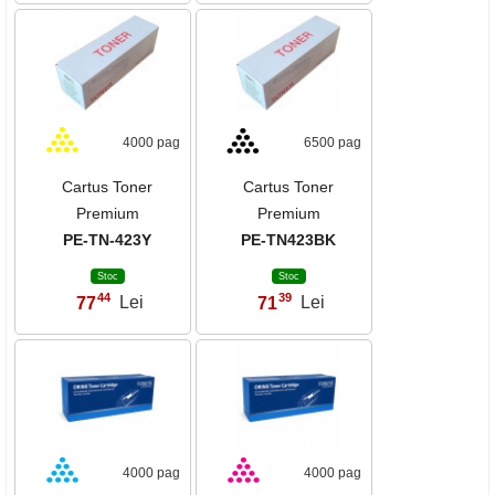
4000 pag
6500 pag
Cartus Toner
Cartus Toner
Premium
Premium
PE-TN-423Y
PE-TN423BK
Stoc
Stoc
44
39
77
Lei
71
Lei
,
,
4000 pag
4000 pag