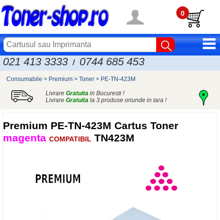
0
021 413 3333
0744 685 453
/
Consumabile
>
Premium
>
Toner
>
PE-TN-423M
Livrare
Gratuita
in Bucuresti !
Livrare
Gratuita
la 3 produse oriunde in tara !
Premium
PE-TN-423M Cartus Toner
magenta
TN423M
COMPATIBIL