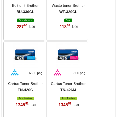
Belt unit Brother
Waste toner Brother
BU-330CL
WT-320CL
Stoc depozit
Stoc
98
58
287
Lei
118
Lei
,
,
6500 pag
6500 pag
Cartus Toner Brother
Cartus Toner Brother
TN-426C
TN-426M
Stoc furnizor
Stoc furnizor
52
52
1345
Lei
1345
Lei
,
,