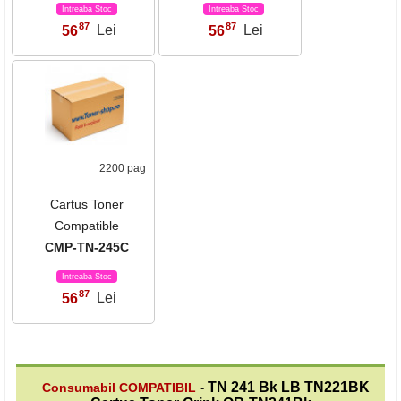
Intreaba Stoc
Intreaba Stoc
87
87
56
Lei
56
Lei
,
,
2200 pag
Cartus Toner
Compatible
CMP-TN-245C
Intreaba Stoc
87
56
Lei
,
- TN 241 Bk LB TN221BK
Consumabil COMPATIBIL