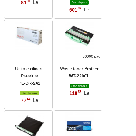
07
81
Lei
,
Stoc depozit
37
601
Lei
,
50000 pag
Unitate cilindru
Waste toner Brother
Premium
WT-220CL
PE-DR-241
Stoc depozit
58
118
Lei
,
Stoc furnizor
44
77
Lei
,