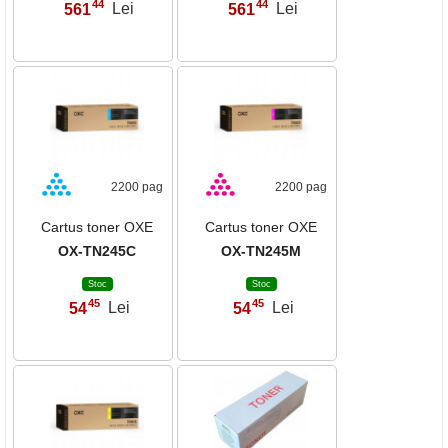
44
44
561
Lei
561
Lei
,
,
2200 pag
2200 pag
Cartus toner OXE
Cartus toner OXE
OX-TN245C
OX-TN245M
Stoc
Stoc
45
45
54
Lei
54
Lei
,
,