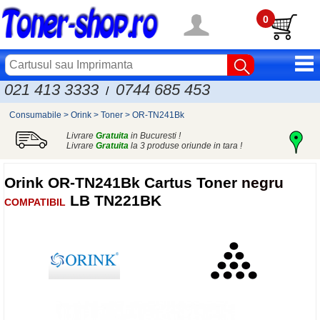
0
021 413 3333
0744 685 453
/
Consumabile
>
Orink
>
Toner
>
OR-TN241Bk
Livrare
Gratuita
in Bucuresti !
Livrare
Gratuita
la 3 produse oriunde in tara !
Orink
OR-TN241Bk Cartus Toner
negru
LB TN221BK
COMPATIBIL