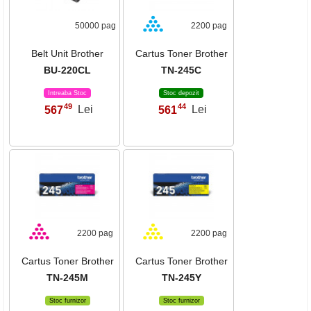
50000 pag
2200 pag
Belt Unit Brother
Cartus Toner Brother
BU-220CL
TN-245C
Intreaba Stoc
Stoc depozit
49
44
567
Lei
561
Lei
,
,
2200 pag
2200 pag
Cartus Toner Brother
Cartus Toner Brother
TN-245M
TN-245Y
Stoc furnizor
Stoc furnizor