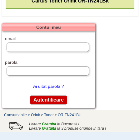
Cartus Toner Orink OR-TN241Bk
Contul meu
email
parola
Ai uitat parola ?
Consumabile
>
Orink
>
Toner
>
OR-TN241Bk
Livrare
Gratuita
in Bucuresti !
Livrare
Gratuita
la 3 produse oriunde in tara !