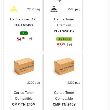
2200 pag
2500 pag
Cartus toner OXE
Cartus Toner
OX-TN245Y
Premium
PE-TN241Bk
Stoc
45
54
Lei
,
Stoc furnizor
66
55
Lei
,
2200 pag
2200 pag
Cartus Toner
Cartus Toner
Compatible
Compatible
CMP-TN-245M
CMP-TN-245Y