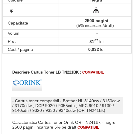
Culoare
negru
Tip
2500 pagini
Capacitate
(5% incarcare/draft)
Volum
-
07
Pret
81
lei
,
Cost / pagina
0,032
lei
Descriere Cartus Toner LB TN221BK :
COMPATIBIL
- Cartus toner compatibil - Brother HL 3140cw / 3150cdw
/ 3170cdw , DCP 9020 / 9055cdn , MFC 9010 / 9130 /
9140cdn / 9320 / 9330 / 9340cdw (OR-TN241Bk)
Caracteristici Cartus Toner Orink OR-TN241Bk - negru
2500 pagini incarcare 5% pe draft
COMPATIBIL