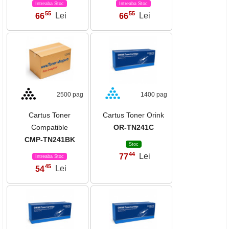
Intreaba Stoc
Intreaba Stoc
55
55
66
Lei
66
Lei
,
,
2500 pag
1400 pag
Cartus Toner
Cartus Toner Orink
Compatible
OR-TN241C
CMP-TN241BK
Stoc
44
77
Lei
,
Intreaba Stoc
45
54
Lei
,