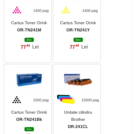
1400 pag
1400 pag
Cartus Toner Orink
Cartus Toner Orink
OR-TN241M
OR-TN241Y
Stoc
Stoc
44
44
77
Lei
77
Lei
,
,
2500 pag
15000 pag
Cartus Toner Orink
Unitate cilindru
OR-TN241Bk
Brother
DR-241CL
Stoc