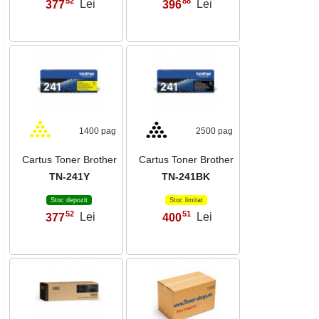
52
88
377
Lei
396
Lei
,
,
1400 pag
2500 pag
Cartus Toner Brother
Cartus Toner Brother
TN-241Y
TN-241BK
Stoc depozit
Stoc limitat
52
51
377
Lei
400
Lei
,
,