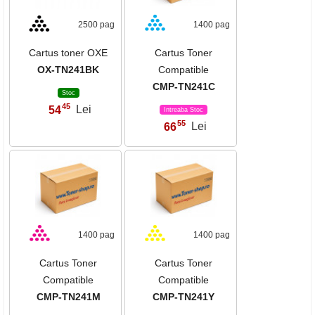
2500 pag
1400 pag
Cartus toner OXE
Cartus Toner
OX-TN241BK
Compatible
CMP-TN241C
Stoc
45
54
Lei
,
Intreaba Stoc
55
66
Lei
,
1400 pag
1400 pag
Cartus Toner
Cartus Toner
Compatible
Compatible
CMP-TN241M
CMP-TN241Y