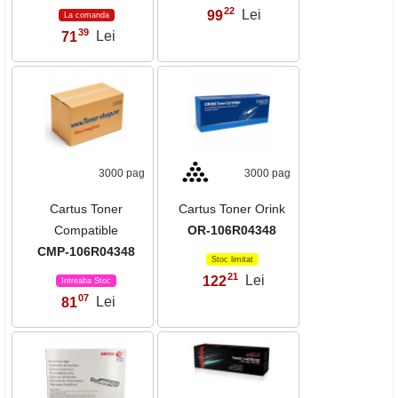
22
99
Lei
,
La comanda
39
71
Lei
,
3000 pag
3000 pag
Cartus Toner
Cartus Toner Orink
Compatible
OR-106R04348
CMP-106R04348
Stoc limitat
21
122
Lei
,
Intreaba Stoc
07
81
Lei
,