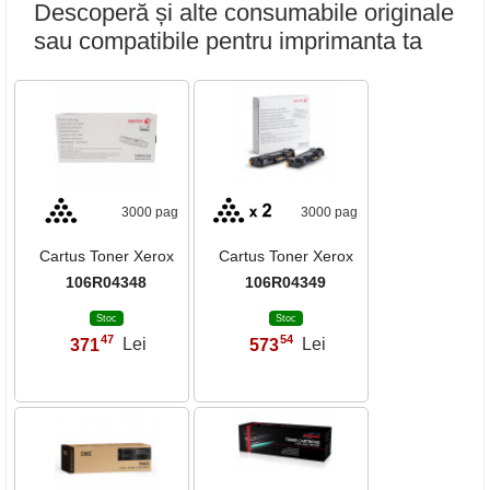
Descoperă și alte consumabile originale
sau compatibile pentru imprimanta ta
3000 pag
3000 pag
Cartus Toner Xerox
Cartus Toner Xerox
106R04348
106R04349
Stoc
Stoc
47
54
371
Lei
573
Lei
,
,