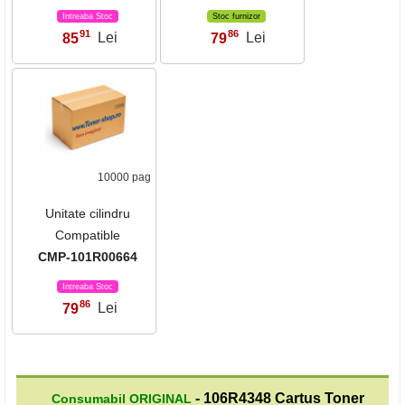
Intreaba Stoc
Stoc furnizor
91
86
85
Lei
79
Lei
,
,
10000 pag
Unitate cilindru
Compatible
CMP-101R00664
Intreaba Stoc
86
79
Lei
,
- 106R4348 Cartus Toner
Consumabil ORIGINAL