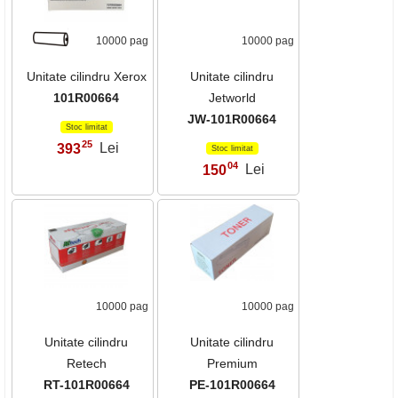
10000 pag
10000 pag
Unitate cilindru Xerox
Unitate cilindru
101R00664
Jetworld
JW-101R00664
Stoc limitat
25
393
Lei
,
Stoc limitat
04
150
Lei
,
10000 pag
10000 pag
Unitate cilindru
Unitate cilindru
Retech
Premium
RT-101R00664
PE-101R00664