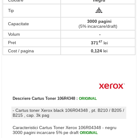
Culoare
negru
Tip
3000 pagini
Capacitate
(5% incarcare/draft)
Volum
-
47
Pret
371
lei
,
Cost / pagina
0,124
lei
Descriere Cartus Toner 106R4348 :
ORIGINAL
- Cartus toner Xerox black 106R04348 , pt. B210 / B205 /
B215 , cap. 3k pag
Caracteristici Cartus Toner Xerox 106R04348 - negru
3000 pagini incarcare 5% pe draft
ORIGINAL