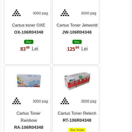
3000 pag
3000 pag
Cartus toner OXE
Cartus Toner Jetworld
OX-106R04348
JW-106R04348
Stoc
Stoc
49
84
83
Lei
125
Lei
,
,
3000 pag
3000 pag
Cartus Toner
Cartus Toner Retech
Rainbow
RT-106R04348
RA-106R04348
Stoc limitat