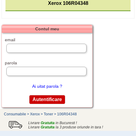
Xerox 106R04348
Contul meu
email
parola
Ai uitat parola ?
Consumabile
>
Xerox
>
Toner
>
106R04348
Livrare
Gratuita
in Bucuresti !
Livrare
Gratuita
la 3 produse oriunde in tara !