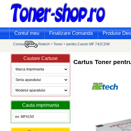
Contul meu
Finalizare Comanda
Produse Desi
Consumabile
>
Retech
>
Toner
>
pentru Canon MF 742CDW
Cautare Cartuse
Cartus Toner pen
Cauta imprimanta