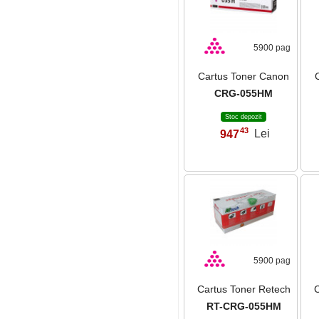
5900 pag
Cartus Toner Canon
CRG-055HM
Stoc depozit
43
947
Lei
,
5900 pag
Cartus Toner Retech
C
RT-CRG-055HM