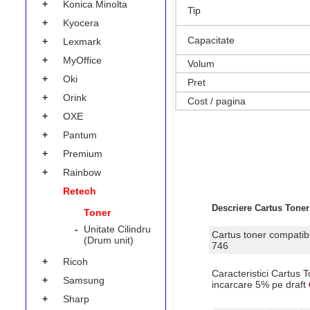
+
Konica Minolta
Tip
+
Kyocera
Capacitate
+
Lexmark
+
MyOffice
Volum
+
Oki
Pret
+
Orink
Cost / pagina
+
OXE
+
Pantum
+
Premium
+
Rainbow
Retech
Descriere Cartus Ton
Toner
-
Unitate Cilindru
Cartus toner compatib
(Drum unit)
746
+
Ricoh
Caracteristici Cartu
+
Samsung
incarcare 5% pe draft
+
Sharp