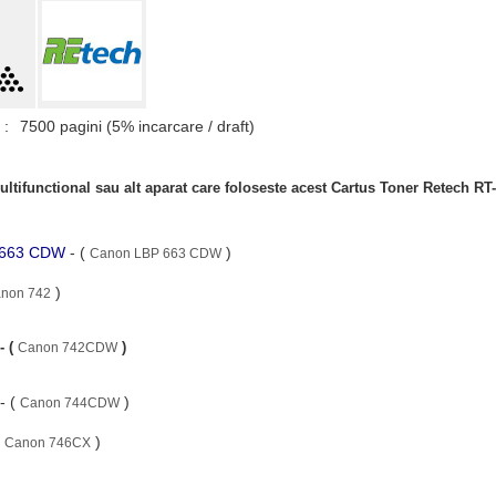
 :
7500 pagini (5% incarcare / draft)
ltifunctional sau alt aparat care foloseste acest Cartus Toner Retech 
P 663 CDW
- (
)
Canon LBP 663 CDW
)
non 742
- (
)
Canon 742CDW
- (
)
Canon 744CDW
(
)
Canon 746CX