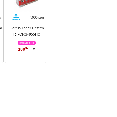
g
5900 pag
ld
Cartus Toner Retech
RT-CRG-055HC
Intreaba Stoc
97
189
Lei
,