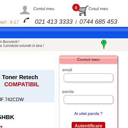
0
Contul meu
Cosul meu
021 413 3333
0744 685 453
eri : 9-17
/
n Bucuresti !
a 3 produse oriunde in tara !
Contul meu
email
 Toner Retech
COMPATIBIL
parola
 MF 742CDW
Ai uitat parola ?
5HBK
7