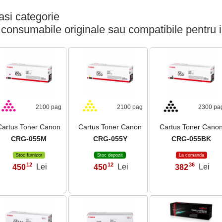
si categorie
 consumabile originale sau compatibile pentru 
2100 pag
2100 pag
2300 pa
Cartus Toner Canon
Cartus Toner Canon
Cartus Toner Cano
CRG-055M
CRG-055Y
CRG-055BK
Stoc furnizor
Stoc depozit
La comanda
12
12
36
450
Lei
450
Lei
382
Lei
,
,
,