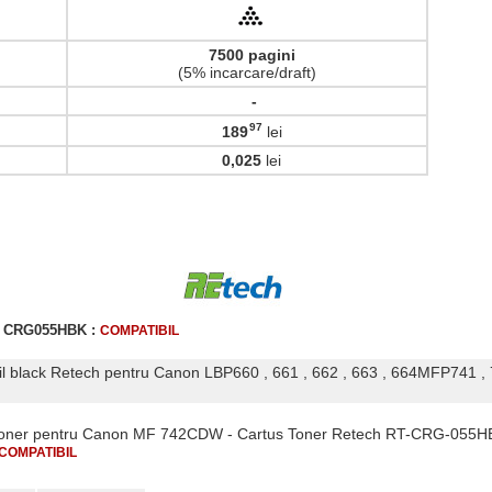
7500 pagini
(5% incarcare/draft)
-
97
189
lei
,
0,025
lei
er CRG055HBK :
COMPATIBIL
il black Retech pentru Canon LBP660 , 661 , 662 , 663 , 664MFP741 , 7
s Toner pentru Canon MF 742CDW - Cartus Toner Retech RT-CRG-055HB
COMPATIBIL