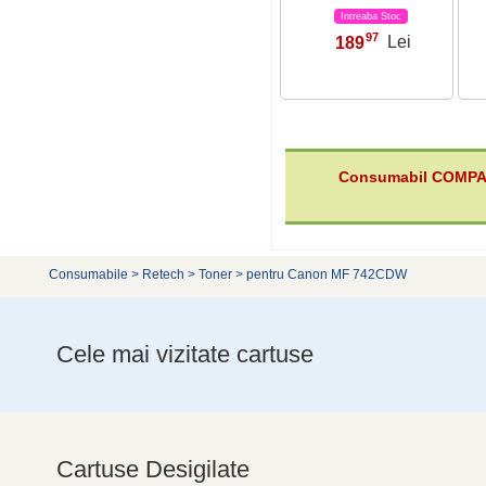
Intreaba Stoc
97
189
Lei
,
Consumabil COMPA
Consumabile
>
Retech
>
Toner
>
pentru Canon MF 742CDW
Cele mai vizitate cartuse
Cartuse Desigilate