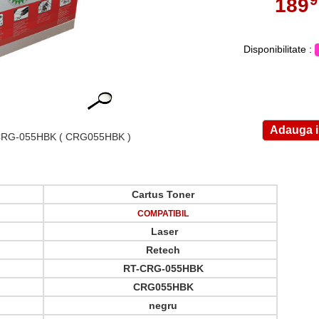
189
,
Disponibilitate :
CRG-055HBK
( CRG055HBK )
Cartus Toner
COMPATIBIL
Laser
Retech
RT-CRG-055HBK
CRG055HBK
negru