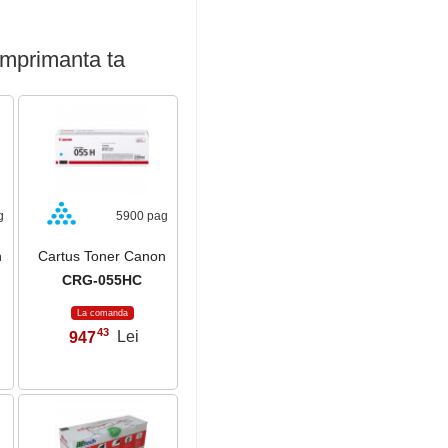
imprimanta ta
g
5900 pag
n
Cartus Toner Canon
CRG-055HC
La comanda
43
947
Lei
,