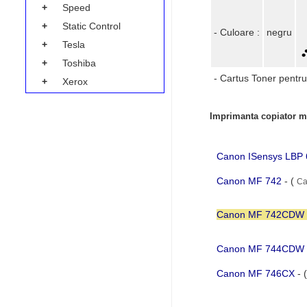
+
Speed
+
Static Control
- Culoare :
negru
+
Tesla
+
Toshiba
- Cartus Toner pentru
+
Xerox
Imprimanta copiator mu
Canon ISensys LB
Canon MF 742
- (
Ca
Canon MF 742CDW
Canon MF 744CDW
Canon MF 746CX
- 