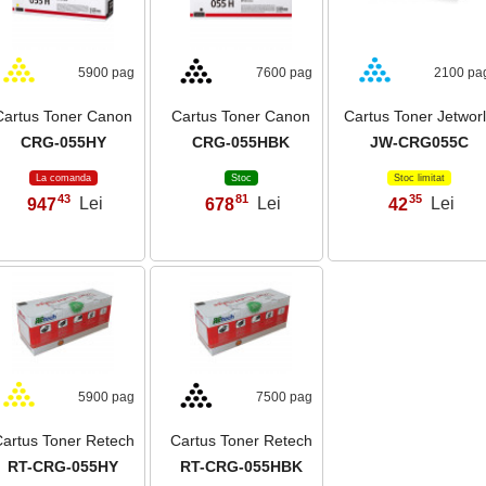
5900 pag
7600 pag
2100 pa
Cartus Toner Canon
Cartus Toner Canon
Cartus Toner Jetwor
CRG-055HY
CRG-055HBK
JW-CRG055C
La comanda
Stoc
Stoc limitat
43
81
35
947
Lei
678
Lei
42
Lei
,
,
,
5900 pag
7500 pag
artus Toner Retech
Cartus Toner Retech
RT-CRG-055HY
RT-CRG-055HBK