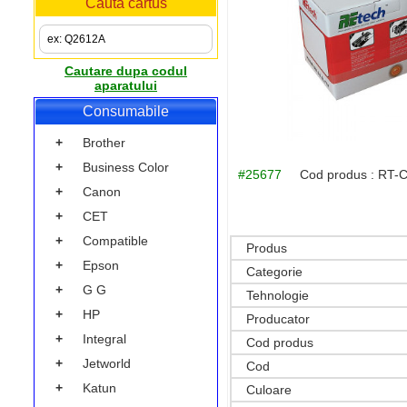
Cauta cartus
Cautare dupa codul
aparatului
Consumabile
+
Brother
+
Business Color
#25677
Cod produs :
RT-
+
Canon
+
CET
+
Compatible
Produs
+
Epson
Categorie
+
G G
Tehnologie
+
HP
Producator
+
Integral
Cod produs
+
Jetworld
Cod
+
Katun
Culoare