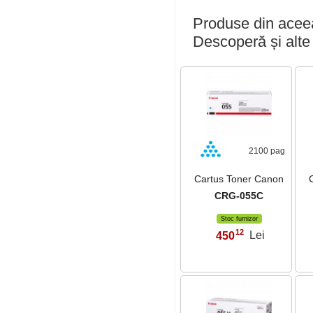
Produse din aceea
Descoperă și alte
2100 pag
Cartus Toner Canon
CRG-055C
Stoc furnizor
12
450
Lei
,