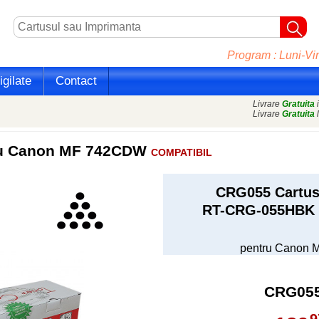
Program : Luni-Vin
gilate
Contact
Livrare
Gratuita
i
Livrare
Gratuita
l
tru Canon MF 742CDW
COMPATIBIL
CRG055 Cartus
RT-CRG-055HBK
pentru Canon
CRG05
9