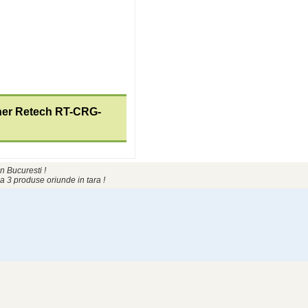
er Retech RT-CRG-
n Bucuresti !
a 3 produse oriunde in tara !